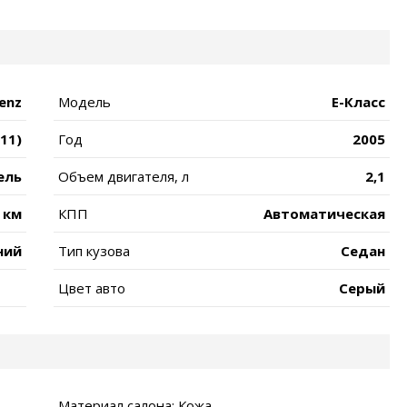
enz
Модель
E-Класс
211)
Год
2005
ель
Объем двигателя, л
2,1
 км
КПП
Автоматическая
ний
Тип кузова
Седан
Цвет авто
Серый
Материал салона: Кожа