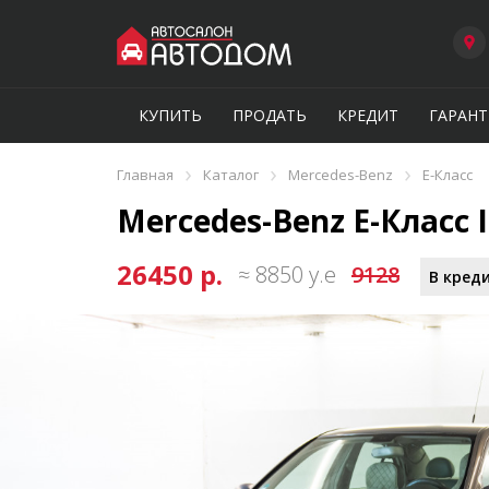
КУПИТЬ
ПРОДАТЬ
КРЕДИТ
ГАРАНТ
›
›
›
Главная
Каталог
Mercedes-Benz
E-Класс
Mercedes-Benz E-Класс II
26450 р.
≈ 8850 у.е
9128
В креди