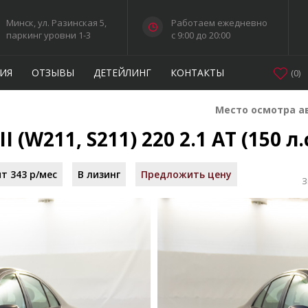
Минск, ул. Разинская 5,
Работаем ежедневно
паркинг уровни 1-3
c 9:00 до 20:00
ИЯ
ОТЗЫВЫ
ДЕТЕЙЛИНГ
КОНТАКТЫ
(
0
)
Место осмотра а
I (W211, S211) 220 2.1 AT (150 л.
т 343 р/мес
В лизинг
Предложить цену
З