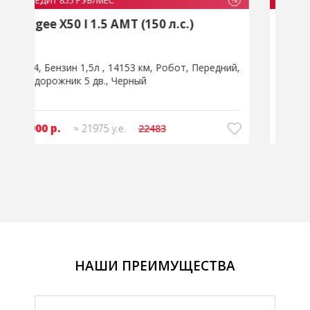
В
Nissan Rogue III 1.5 CVT (201 л.с.)
B
й
2022
Бензин 1,5л
73171 км
Вариатор
2
Передний
Внедорожник 5 дв.
Серый
65900 р.
≈ 21975 у.е.
НАШИ ПРЕИМУЩЕСТВА