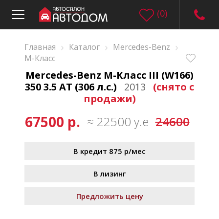
(
0
)
›
›
›
Главная
Каталог
Mercedes-Benz
M-Класс
Mercedes-Benz M-Класс III (W166)
350 3.5 AT (306 л.с.)
2013
(снято с
продажи)
67500 р.
≈ 22500 у.е
24600
В кредит 875 р/мес
В лизинг
Предложить цену