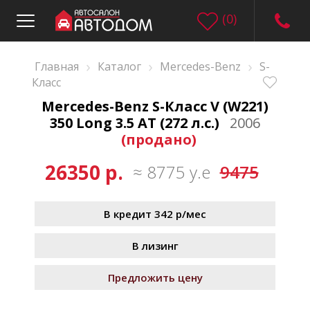
(
0
)
›
›
›
Главная
Каталог
Mercedes-Benz
S-
Класс
Mercedes-Benz S-Класс V (W221)
350 Long 3.5 AT (272 л.с.)
2006
(продано)
26350 р.
≈ 8775 у.е
9475
В кредит 342 р/мес
В лизинг
Предложить цену