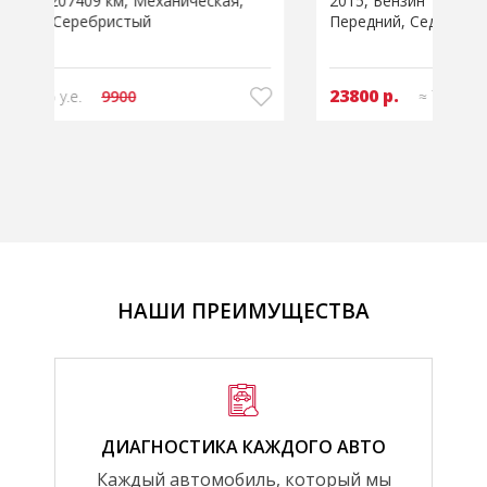
2015
Бензин 1,4л
234466 км
Механическая
2
Передний
Седан
Белый
23800 р.
≈ 7925 у.е.
8325
НАШИ ПРЕИМУЩЕСТВА
ДИАГНОСТИКА КАЖДОГО АВТО
Каждый автомобиль, который мы