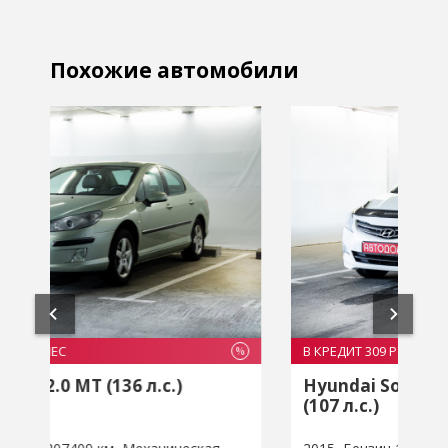
Похожие автомобили
В КРЕДИТ 309 РУБ/МЕС
В
%
%
Hyundai Solaris I Рестайлинг 1.4 MT
(107 л.с.)
2