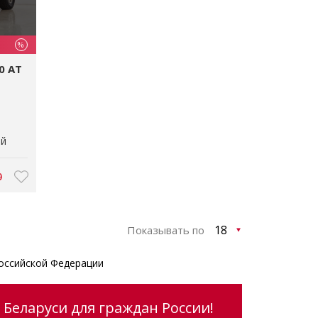
%
0 AT
ый
0
Показывать по
оссийской Федерации
 Беларуси для граждан России!