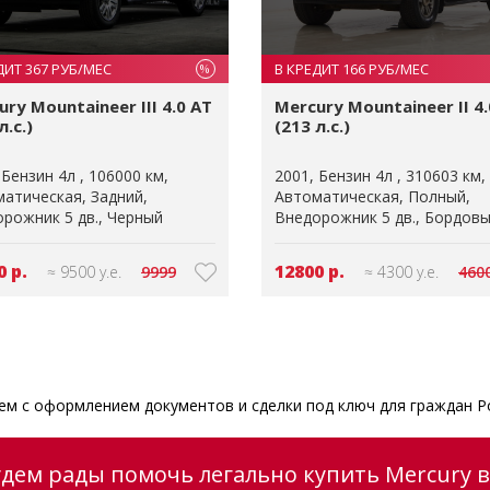
ДИТ 367 РУБ/МЕС
В КРЕДИТ 166 РУБ/МЕС
%
ry Mountaineer III 4.0 AT
Mercury Mountaineer II 4.
л.с.)
(213 л.с.)
Бензин 4л
106000 км
2001
Бензин 4л
310603 км
матическая
Задний
Автоматическая
Полный
рожник 5 дв.
Черный
Внедорожник 5 дв.
Бордов
0 р.
12800 р.
≈ 9500 у.е.
9999
≈ 4300 у.е.
460
м с оформлением документов и сделки под ключ для граждан Р
удем рады помочь легально купить Mercury в