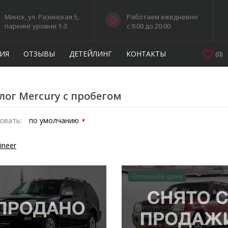
Минск, ул. Разинская 5,
Работаем ежедневно
паркинг уровни 1-3
c 9:00 до 20:00
ИЯ
ОТЗЫВЫ
ДЕТЕЙЛИНГ
КОНТАКТЫ
(
0
)
лог Mercury с пробегом
овать:
ineer
Отличная цена