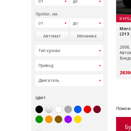
Пробег, км
В КРЕ
Mercu
(213 
Автомат
Механика
2008
Авто
Внедо
2830
Цвет
Поможе
Б