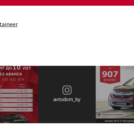
aineer
avtodom_by