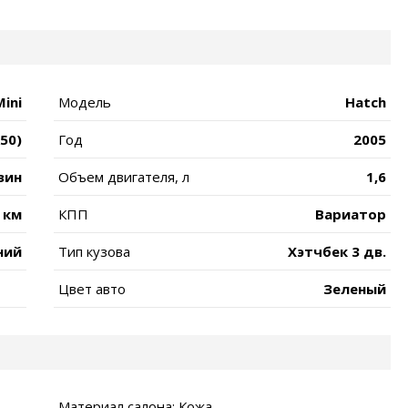
Mini
Модель
Hatch
R50)
Год
2005
зин
Объем двигателя, л
1,6
 км
КПП
Вариатор
ний
Тип кузова
Хэтчбек 3 дв.
Цвет авто
Зеленый
Материал салона: Кожа