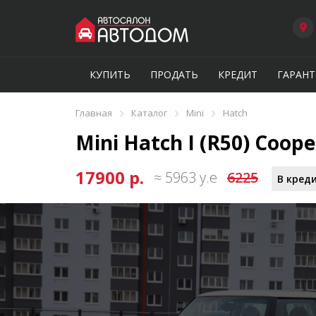
КУПИТЬ
ПРОДАТЬ
КРЕДИТ
ГАРАНТ
›
›
›
Главная
Каталог
Mini
Hatch
Mini Hatch I (R50) Cooper
17900 р.
≈ 5963 у.е
6225
В креди