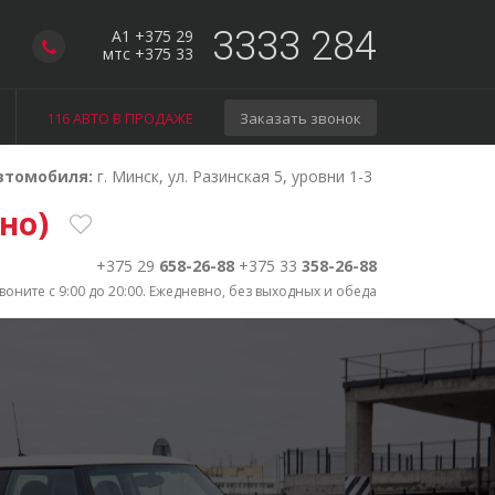
3333 284
A1 +375 29
мтс +375 33
116 АВТО В ПРОДАЖЕ
Заказать звонок
втомобиля:
г. Минск, ул. Разинская 5, уровни 1-3
ано)
+375 29
658-26-88
+375 33
358-26-88
воните с 9:00 до 20:00. Ежедневно, без выходных и обеда