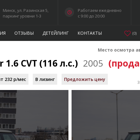
Минск, ул. Разинская 5,
Работаем ежедневно
паркинг уровни 1-3
c 9:00 до 20:00
ИЯ
ОТЗЫВЫ
ДЕТЕЙЛИНГ
КОНТАКТЫ
(
0
)
Место осмотра а
 1.6 CVT (116 л.с.)
2005
(прод
т 232 р/мес
В лизинг
Предложить цену
З