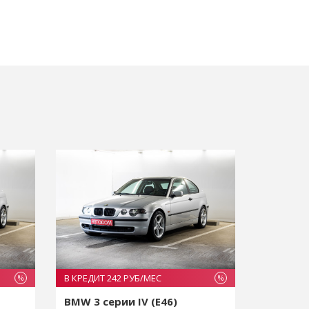
В КРЕДИТ 242 РУБ/МЕС
В КРЕДИТ 
%
%
BMW 3 серии IV (E46)
BMW 3 с