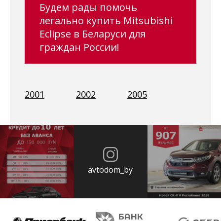
Будем рады помочь
легально купить Mitsubishi
Eclipse в Беларуси для
граждан России!
2001
2002
2005
avtodom_by