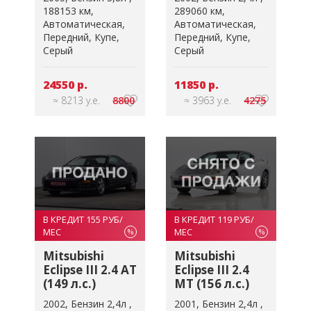
188153 км
289060 км
Автоматическая
Автоматическая
Передний
Купе
Передний
Купе
Серый
Серый
24550 р.
11850 р.
≈ 8213 у.е.
8800
≈ 3963 у.е.
4275
В КРЕДИТ 155 РУБ/
В КРЕДИТ 119 РУБ/
МЕС
МЕС
%
%
Mitsubishi
Mitsubishi
Eclipse III 2.4 AT
Eclipse III 2.4
(149 л.с.)
MT (156 л.с.)
2002
Бензин 2,4л
2001
Бензин 2,4л