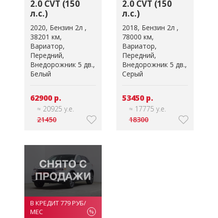
2.0 CVT (150
2.0 CVT (150
л.с.)
л.с.)
2020
Бензин 2л
2018
Бензин 2л
38201 км
78000 км
Вариатор
Вариатор
Передний
Передний
Внедорожник 5 дв.
Внедорожник 5 дв.
Белый
Серый
62900 р.
53450 р.
≈ 20925 у.е.
≈ 17775 у.е.
21450
18300
В КРЕДИТ 779 РУБ/
МЕС
%