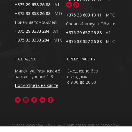
+375 29 658 26 88
A1
+375 33 358 26 88
MTC
+375 33 603 13 11
MTC
Приём автомобилей:
Cрочный выкуп / Обмен:
+375 29 3333 284
A1
+375 29 657 26 88
A1
+375 33 3333 284
MTC
+375 33 357 26 88
MTC
НАШ АДРЕС
ВРЕМЯ РАБОТЫ
Минск, ул. Разинская 5,
Ежедневно без
паркинг уровни 1-3
выходных
с 9.00 до 20.00
Посмотреть на карте
© 2026, ООО "Зубр Эксперт", УНП 193801908. ® АВТОДОМ
- зарегистрированная торговая марка в Республике