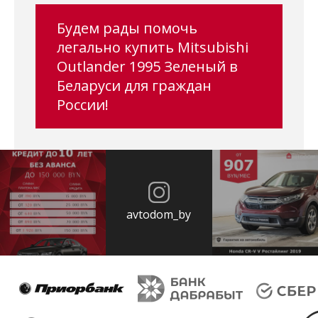
Будем рады помочь
легально купить Mitsubishi
Outlander 1995 Зеленый в
Беларуси для граждан
России!
avtodom_by