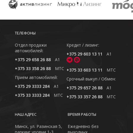
ТЕЛЕФОНЫ
Отдел продажи
Кредит / лизинг:
автомобилей:
+375 29 603 13 11
A1
+375 29 658 26 88
A1
+375 33 358 26 88
MTC
+375 33 603 13 11
MTC
Приём автомобилей:
Cрочный выкуп / Обмен:
+375 29 3333 284
A1
+375 29 657 26 88
A1
+375 33 3333 284
MTC
+375 33 357 26 88
MTC
НАШ АДРЕС
ВРЕМЯ РАБОТЫ
Минск, ул. Разинская 5,
Ежедневно без
паркинг уровни 1-3
выходных