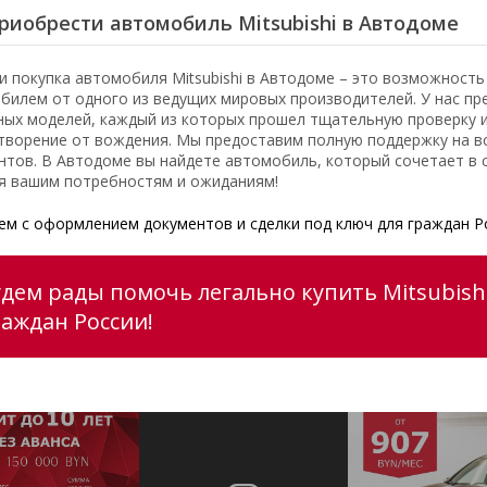
риобрести автомобиль Mitsubishi в Автодоме
и покупка автомобиля Mitsubishi в Автодоме – это возможност
билем от одного из ведущих мировых производителей. У нас пр
ных моделей, каждый из которых прошел тщательную проверку 
творение от вождения. Мы предоставим полную поддержку на вс
нтов. В Автодоме вы найдете автомобиль, который сочетает в с
я вашим потребностям и ожиданиям!
м с оформлением документов и сделки под ключ для граждан Р
дем рады помочь легально купить Mitsubishi 
раждан России!