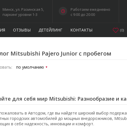
Минск, ул. Разинская 5,
Работаем ежедневно
паркинг уровни 1-3
c 9:00 до 20:00
ИЯ
ОТЗЫВЫ
ДЕТЕЙЛИНГ
КОНТАКТЫ
(
0
)
лог Mitsubishi Pajero Junior с пробегом
овать:
йте для себя мир Mitsubishi: Разнообразие и к
пожаловать в Автодом, где вы найдете широкий выбор подержан
тных городских автомобилей до мощных внедорожников, Mitsubi
ющих в себе надежность, инновации и комфорт.