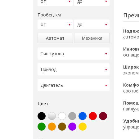
Преи
Пробег, км
Надеж
автомо
Автомат
Механика
Иннов
оснаще
Широк
эконом
Комфор
соотве
Помощ
Цвет
наилуч
Удобн
упроще