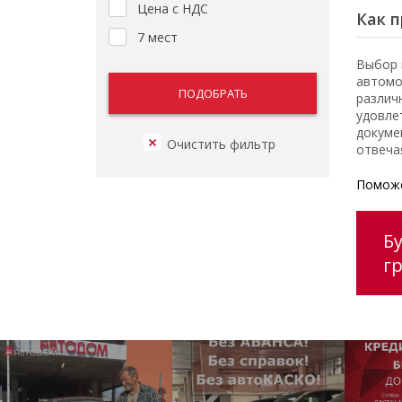
Цена с НДС
Как п
7 мест
Выбор 
автомо
различ
удовле
докуме
отвеча
Поможе
Бу
г