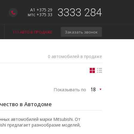
3333 284
A1 +375 29
мтс +375 33
111 АВТО В ПРОДАЖЕ
Заказать звонок
0 автомобилей в продаже
Показывать по
ачество в Автодоме
ных автомобилей марки Mitsubishi. От
shi предлагает разнообразие моделей,