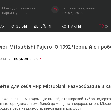
Минск, ул. Разинская 5,
Работаем ежедневно
паркинг уровни 1-3
c 9:00 до 20:00
ИЯ
ОТЗЫВЫ
ДЕТЕЙЛИНГ
КОНТАКТЫ
(
0
)
лог Mitsubishi Pajero iO 1992 Черный с про
овать:
йте для себя мир Mitsubishi: Разнообразие и к
пожаловать в Автодом, где вы найдете широкий выбор подержан
тных городских автомобилей до мощных внедорожников, Mitsubi
ющих в себе надежность, инновации и комфорт.