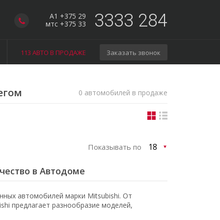
3333 284
A1 +375 29
мтс +375 33
113 АВТО В ПРОДАЖЕ
Заказать звонок
бегом
0 автомобилей в продаже
Показывать по
ачество в Автодоме
ных автомобилей марки Mitsubishi. От
shi предлагает разнообразие моделей,