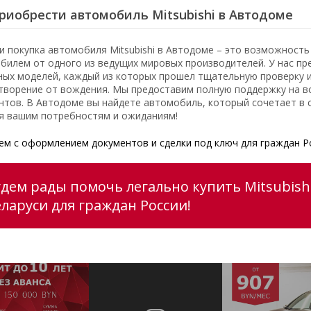
риобрести автомобиль Mitsubishi в Автодоме
и покупка автомобиля Mitsubishi в Автодоме – это возможност
билем от одного из ведущих мировых производителей. У нас пр
ных моделей, каждый из которых прошел тщательную проверку 
творение от вождения. Мы предоставим полную поддержку на вс
нтов. В Автодоме вы найдете автомобиль, который сочетает в с
я вашим потребностям и ожиданиям!
м с оформлением документов и сделки под ключ для граждан Р
дем рады помочь легально купить Mitsubishi
еларуси для граждан России!