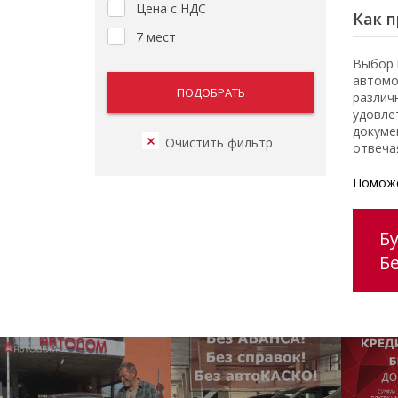
Цена с НДС
Как п
7 мест
Выбор 
автомо
различ
удовле
докуме
отвеча
Поможе
Бу
Б