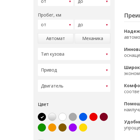
Преи
Пробег, км
Надеж
автомо
Автомат
Механика
Иннов
оснаще
Широк
эконом
Комфор
соотве
Помощ
Цвет
наилуч
Удобн
упроще