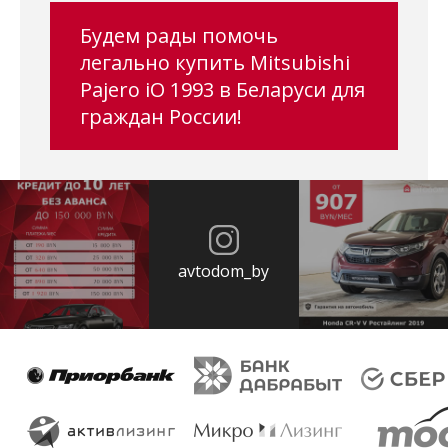
Будем рады помочь
легально купить Mitsubishi
Pajero iO 1993 в Беларуси для
граждан России!
avtodom_by