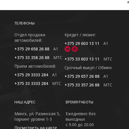
ТЕЛЕФОНЫ
Отдел продажи
Кредит / лизинг:
автомобилей:
+375 29 603 13 11
A1
+375 29 658 26 88
A1
+375 33 358 26 88
MTC
+375 33 603 13 11
MTC
Приём автомобилей:
Cрочный выкуп / Обмен:
+375 29 3333 284
A1
+375 29 657 26 88
A1
+375 33 3333 284
MTC
+375 33 357 26 88
MTC
НАШ АДРЕС
ВРЕМЯ РАБОТЫ
Минск, ул. Разинская 5,
Ежедневно без
паркинг уровни 1-3
выходных
с 9.00 до 20.00
Посмотреть на карте