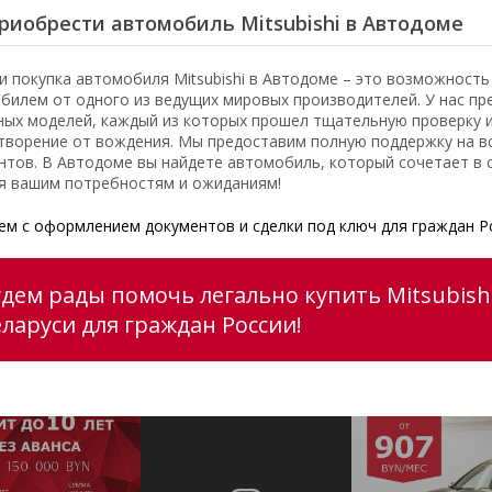
риобрести автомобиль Mitsubishi в Автодоме
и покупка автомобиля Mitsubishi в Автодоме – это возможност
билем от одного из ведущих мировых производителей. У нас пр
ных моделей, каждый из которых прошел тщательную проверку 
творение от вождения. Мы предоставим полную поддержку на вс
нтов. В Автодоме вы найдете автомобиль, который сочетает в с
я вашим потребностям и ожиданиям!
м с оформлением документов и сделки под ключ для граждан Р
удем рады помочь легально купить Mitsubishi
еларуси для граждан России!