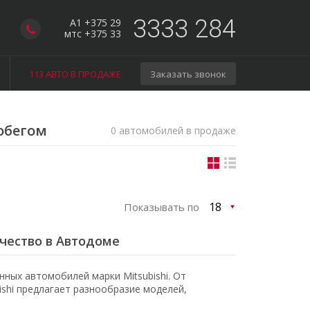
3333 284
A1 +375 29
мтс +375 33
113 АВТО В ПРОДАЖЕ
Заказать звонок
робегом
0 автомобилей в продаже
Показывать по
ачество в Автодоме
ных автомобилей марки Mitsubishi. От
shi предлагает разнообразие моделей,