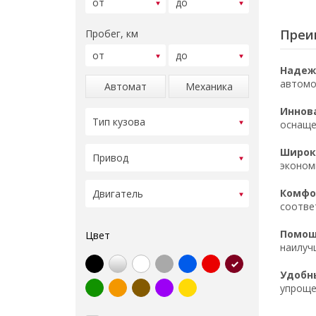
Преи
Пробег, км
Надеж
автомо
Автомат
Механика
Иннов
оснаще
Широк
эконом
Комфор
соотве
Помощ
Цвет
наилуч
Удобн
упроще