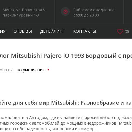
Минск, ул. Разинская 5,
Работаем ежедневно
паркинг уровни 1-3
c 9:00 до 20:00
ИЯ
ОТЗЫВЫ
ДЕТЕЙЛИНГ
КОНТАКТЫ
(
0
)
лог Mitsubishi Pajero iO 1993 Бордовый с п
овать:
йте для себя мир Mitsubishi: Разнообразие и к
пожаловать в Автодом, где вы найдете широкий выбор подержан
тных городских автомобилей до мощных внедорожников, Mitsubi
ющих в себе надежность, инновации и комфорт.