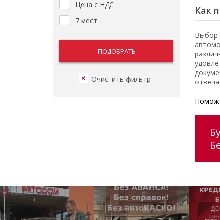
Цена с НДС
Как п
7 мест
Выбор 
автомо
различ
удовле
докуме
отвеча
Поможе
Б
Б