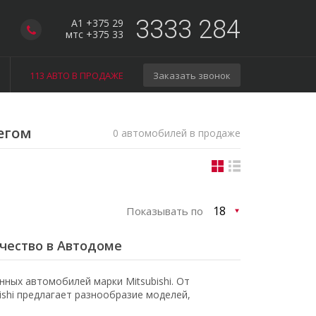
3333 284
A1 +375 29
мтс +375 33
113 АВТО В ПРОДАЖЕ
Заказать звонок
бегом
0 автомобилей в продаже
Показывать по
ачество в Автодоме
ных автомобилей марки Mitsubishi. От
shi предлагает разнообразие моделей,