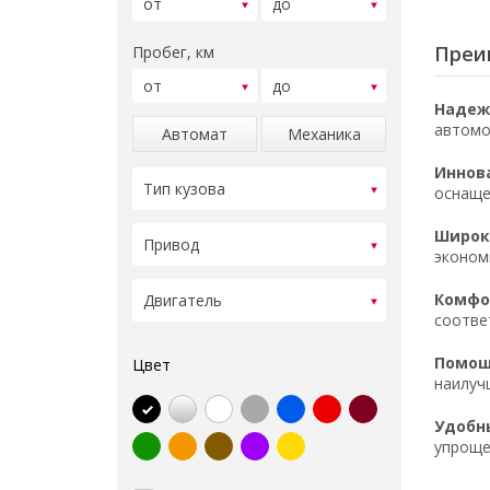
Преи
Пробег, км
Надеж
автомо
Автомат
Механика
Иннов
оснаще
Широк
эконом
Комфор
соотве
Помощ
Цвет
наилуч
Удобн
упроще