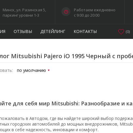
Минск, ул. Разинская 5,
Работаем ежедневно
паркинг уровни 1-3
c 9:00 до 20:00
ИЯ
ОТЗЫВЫ
ДЕТЕЙЛИНГ
КОНТАКТЫ
(
0
)
лог Mitsubishi Pajero iO 1995 Черный с про
овать:
йте для себя мир Mitsubishi: Разнообразие и к
пожаловать в Автодом, где вы найдете широкий выбор подержан
тных городских автомобилей до мощных внедорожников, Mitsubi
ющих в себе надежность, инновации и комфорт.