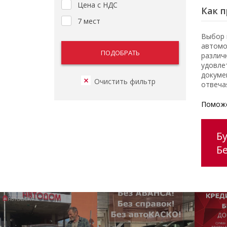
Цена с НДС
Как п
7 мест
Выбор 
автомо
различ
удовле
докуме
отвеча
Поможе
Бу
Б