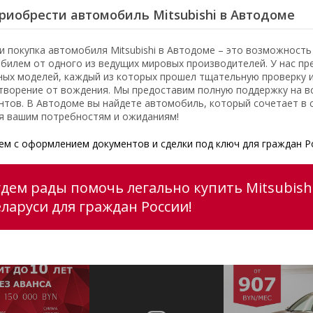
риобрести автомобиль Mitsubishi в Автодоме
и покупка автомобиля Mitsubishi в Автодоме – это возможност
билем от одного из ведущих мировых производителей. У нас пр
ных моделей, каждый из которых прошел тщательную проверку 
творение от вождения. Мы предоставим полную поддержку на вс
нтов. В Автодоме вы найдете автомобиль, который сочетает в с
я вашим потребностям и ожиданиям!
м с оформлением документов и сделки под ключ для граждан Р
дем рады помочь легально купить Mitsubishi
еларуси для граждан России!