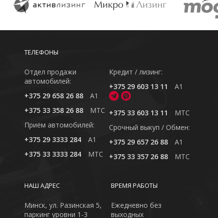
ТЕЛЕФОНЫ
Отдел продажи
Кредит / лизинг:
автомобилей:
+375 29 603 13 11
A1
+375 29 658 26 88
A1
+375 33 358 26 88
MTC
+375 33 603 13 11
MTC
Приём автомобилей:
Cрочный выкуп / Обмен:
+375 29 3333 284
A1
+375 29 657 26 88
A1
+375 33 3333 284
MTC
+375 33 357 26 88
MTC
НАШ АДРЕС
ВРЕМЯ РАБОТЫ
Минск, ул. Разинская 5,
Ежедневно без
паркинг уровни 1-3
выходных