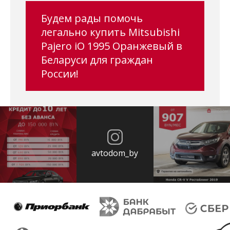
Будем рады помочь
легально купить Mitsubishi
Pajero iO 1995 Оранжевый в
Беларуси для граждан
России!
avtodom_by