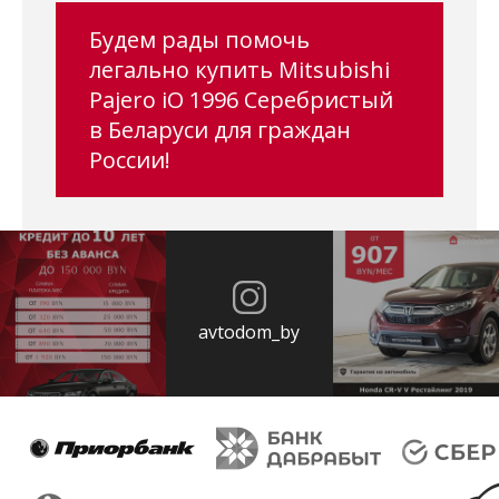
Будем рады помочь
легально купить Mitsubishi
Pajero iO 1996 Серебристый
в Беларуси для граждан
России!
avtodom_by