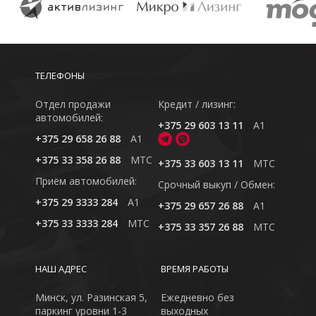
ТЕЛЕФОНЫ
Отдел продажи
Кредит / лизинг:
автомобилей:
+375 29 603 13 11
A1
+375 29 658 26 88
A1
+375 33 358 26 88
MTC
+375 33 603 13 11
MTC
Приём автомобилей:
Cрочный выкуп / Обмен:
+375 29 3333 284
A1
+375 29 657 26 88
A1
+375 33 3333 284
MTC
+375 33 357 26 88
MTC
НАШ АДРЕС
ВРЕМЯ РАБОТЫ
Минск, ул. Разинская 5,
Ежедневно без
паркинг уровни 1-3
выходных