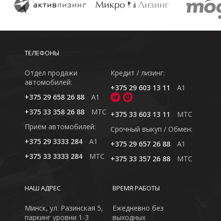
ТЕЛЕФОНЫ
Отдел продажи
Кредит / лизинг:
автомобилей:
+375 29 603 13 11
A1
+375 29 658 26 88
A1
+375 33 358 26 88
MTC
+375 33 603 13 11
MTC
Приём автомобилей:
Cрочный выкуп / Обмен:
+375 29 3333 284
A1
+375 29 657 26 88
A1
+375 33 3333 284
MTC
+375 33 357 26 88
MTC
НАШ АДРЕС
ВРЕМЯ РАБОТЫ
Минск, ул. Разинская 5,
Ежедневно без
паркинг уровни 1-3
выходных