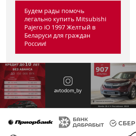
Будем рады помочь
легально купить Mitsubishi
Pajero iO 1997 Желтый в
Беларуси для граждан
России!
avtodom_by