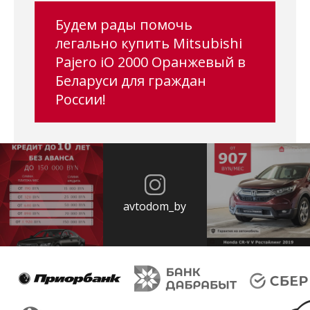
Будем рады помочь
легально купить Mitsubishi
Pajero iO 2000 Оранжевый в
Беларуси для граждан
России!
avtodom_by