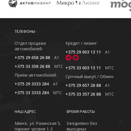
ТЕЛЕФОНЫ
Отдел продажи
Кредит / лизинг:
автомобилей:
+375 29 603 13 11
A1
+375 29 658 26 88
A1
+375 33 358 26 88
MTC
+375 33 603 13 11
MTC
Приём автомобилей:
Cрочный выкуп / Обмен:
+375 29 3333 284
A1
+375 29 657 26 88
A1
+375 33 3333 284
MTC
+375 33 357 26 88
MTC
НАШ АДРЕС
ВРЕМЯ РАБОТЫ
Минск, ул. Разинская 5,
Ежедневно без
паркинг уровни 1-3
выходных