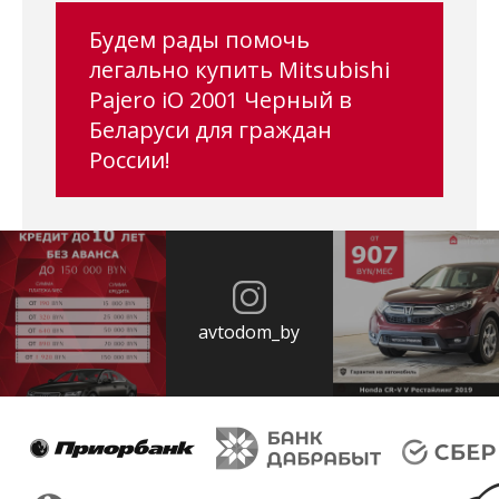
Будем рады помочь
легально купить Mitsubishi
Pajero iO 2001 Черный в
Беларуси для граждан
России!
avtodom_by