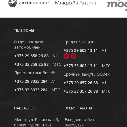
ТЕЛЕФОНЫ
Отдел продажи
Кредит / лизинг:
автомобилей:
+375 29 603 13 11
A1
+375 29 658 26 88
A1
+375 33 358 26 88
MTC
+375 33 603 13 11
MTC
Приём автомобилей:
Cрочный выкуп / Обмен:
+375 29 3333 284
A1
+375 29 657 26 88
A1
+375 33 3333 284
MTC
+375 33 357 26 88
MTC
НАШ АДРЕС
ВРЕМЯ РАБОТЫ
Минск, ул. Разинская 5,
Ежедневно без
паркинг уровни 1-3
выходных