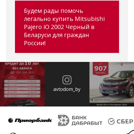
Будем рады помочь
легально купить Mitsubishi
Pajero iO 2002 Черный в
Беларуси для граждан
России!
avtodom_by