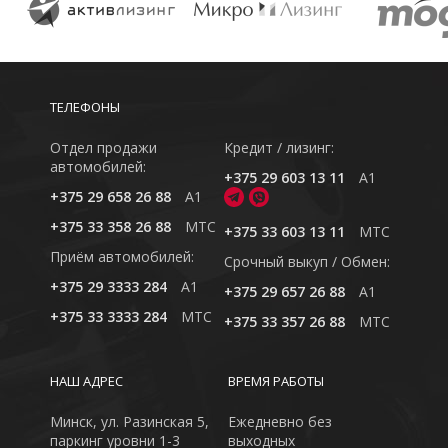
ТЕЛЕФОНЫ
Отдел продажи
Кредит / лизинг:
автомобилей:
+375 29 603 13 11
A1
+375 29 658 26 88
A1
+375 33 358 26 88
MTC
+375 33 603 13 11
MTC
Приём автомобилей:
Cрочный выкуп / Обмен:
+375 29 3333 284
A1
+375 29 657 26 88
A1
+375 33 3333 284
MTC
+375 33 357 26 88
MTC
НАШ АДРЕС
ВРЕМЯ РАБОТЫ
Минск, ул. Разинская 5,
Ежедневно без
паркинг уровни 1-3
выходных