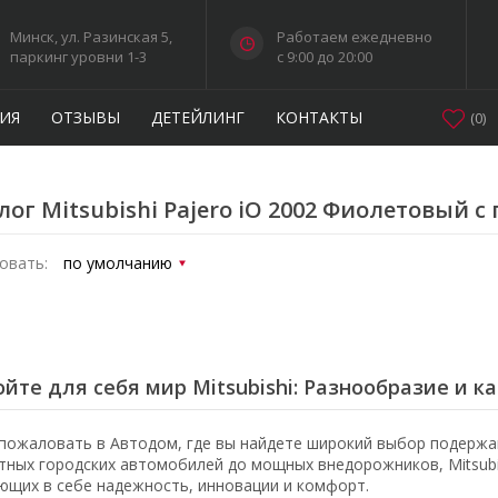
Минск, ул. Разинская 5,
Работаем ежедневно
паркинг уровни 1-3
c 9:00 до 20:00
ИЯ
ОТЗЫВЫ
ДЕТЕЙЛИНГ
КОНТАКТЫ
(
0
)
лог Mitsubishi Pajero iO 2002 Фиолетовый с
овать:
йте для себя мир Mitsubishi: Разнообразие и к
пожаловать в Автодом, где вы найдете широкий выбор подержан
тных городских автомобилей до мощных внедорожников, Mitsubi
ющих в себе надежность, инновации и комфорт.