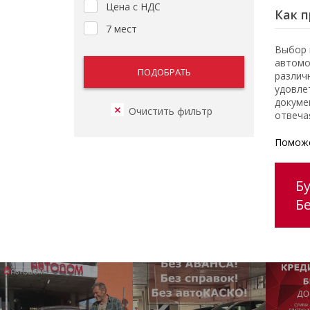
Цена с НДС
Как п
7 мест
Выбор 
автомо
различ
удовле
докуме
отвеча
Поможе
Б
Б