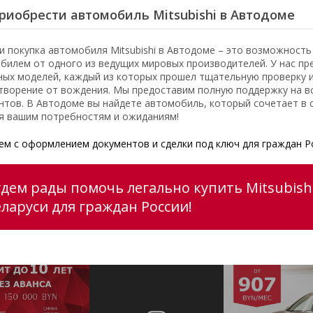
риобрести автомобиль Mitsubishi в Автодоме
и покупка автомобиля Mitsubishi в Автодоме – это возможност
билем от одного из ведущих мировых производителей. У нас пр
ных моделей, каждый из которых прошел тщательную проверку 
творение от вождения. Мы предоставим полную поддержку на вс
нтов. В Автодоме вы найдете автомобиль, который сочетает в с
я вашим потребностям и ожиданиям!
м с оформлением документов и сделки под ключ для граждан Р
удем рады помочь легально купить Mitsubishi
еларуси для граждан России!