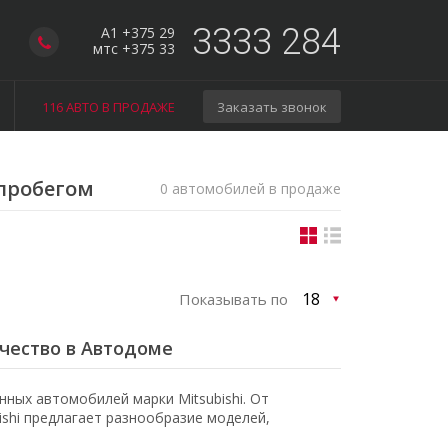
3333 284
A1 +375 29
мтс +375 33
116 АВТО В ПРОДАЖЕ
Заказать звонок
 пробегом
0 автомобилей в продаже
Показывать по
ачество в Автодоме
ных автомобилей марки Mitsubishi. От
shi предлагает разнообразие моделей,