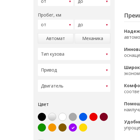
Преи
Пробег, км
Надеж
автомо
Автомат
Механика
Иннов
оснаще
Широк
эконом
Комфор
соотве
Помощ
Цвет
наилуч
Удобн
упроще