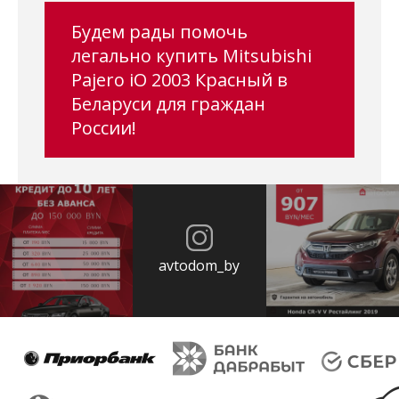
Будем рады помочь
легально купить Mitsubishi
Pajero iO 2003 Красный в
Беларуси для граждан
России!
avtodom_by