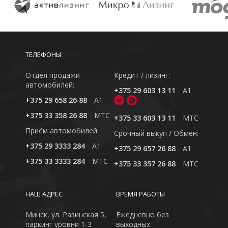
ТЕЛЕФОНЫ
Отдел продажи
Кредит / лизинг:
автомобилей:
+375 29 603 13 11
A1
+375 29 658 26 88
A1
+375 33 358 26 88
MTC
+375 33 603 13 11
MTC
Приём автомобилей:
Cрочный выкуп / Обмен:
+375 29 3333 284
A1
+375 29 657 26 88
A1
+375 33 3333 284
MTC
+375 33 357 26 88
MTC
НАШ АДРЕС
ВРЕМЯ РАБОТЫ
Минск, ул. Разинская 5,
Ежедневно без
паркинг уровни 1-3
выходных