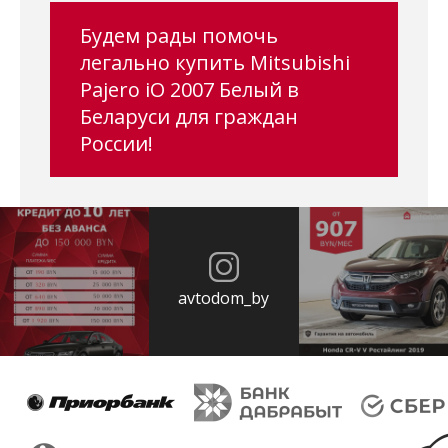
Будем рады помочь
легально купить Mitsubishi
Pajero iO 2007 Белый в
Беларуси для граждан
России!
avtodom_by