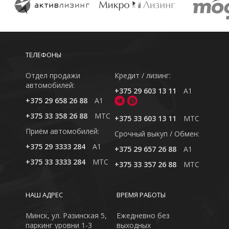
ТЕЛЕФОНЫ
Отдел продажи
Кредит / лизинг:
автомобилей:
+375 29 603 13 11
A1
+375 29 658 26 88
A1
+375 33 358 26 88
MTC
+375 33 603 13 11
MTC
Приём автомобилей:
Cрочный выкуп / Обмен:
+375 29 3333 284
A1
+375 29 657 26 88
A1
+375 33 3333 284
MTC
+375 33 357 26 88
MTC
НАШ АДРЕС
ВРЕМЯ РАБОТЫ
Минск, ул. Разинская 5,
Ежедневно без
паркинг уровни 1-3
выходных