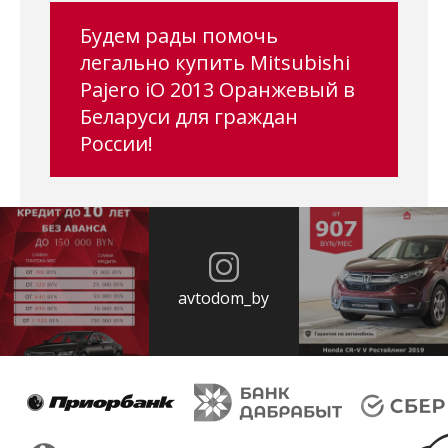
Будем рады помочь
легально купить Mitsubishi
Pajero iO 2013 Оранжевый в
Беларуси для граждан
России!
avtodom_by