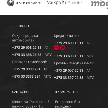
ТЕЛЕФОНЫ
Отдел продажи
Кредит / лизинг:
автомобилей:
+375 29 603 13 11
A1
+375 29 658 26 88
A1
+375 33 358 26 88
MTC
+375 33 603 13 11
MTC
Приём автомобилей:
Cрочный выкуп / Обмен:
+375 29 3333 284
A1
+375 29 657 26 88
A1
+375 33 3333 284
MTC
+375 33 357 26 88
MTC
НАШ АДРЕС
ВРЕМЯ РАБОТЫ
Минск, ул. Разинская 5,
Ежедневно без
паркинг уровни 1-3
выходных