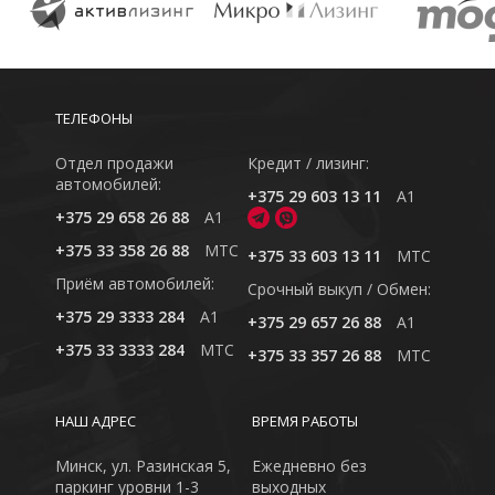
ТЕЛЕФОНЫ
Отдел продажи
Кредит / лизинг:
автомобилей:
+375 29 603 13 11
A1
+375 29 658 26 88
A1
+375 33 358 26 88
MTC
+375 33 603 13 11
MTC
Приём автомобилей:
Cрочный выкуп / Обмен:
+375 29 3333 284
A1
+375 29 657 26 88
A1
+375 33 3333 284
MTC
+375 33 357 26 88
MTC
НАШ АДРЕС
ВРЕМЯ РАБОТЫ
Минск, ул. Разинская 5,
Ежедневно без
паркинг уровни 1-3
выходных