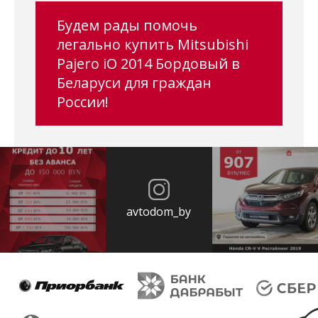
Будем рады помочь
легально купить Mitsubishi
Pajero iO 2014 Бордовый в
Беларуси для граждан
России!
avtodom_by