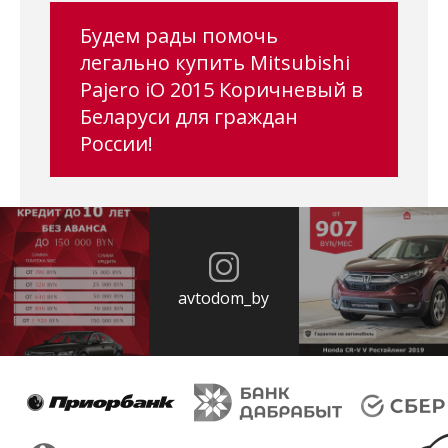
Будем рады помочь
легально купить Mitsubishi
Pajero iO 2015 Коричневый в
Беларуси для граждан
России!
avtodom_by