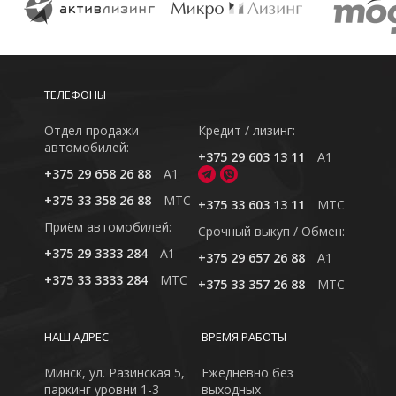
ТЕЛЕФОНЫ
Отдел продажи
Кредит / лизинг:
автомобилей:
+375 29 603 13 11
A1
+375 29 658 26 88
A1
+375 33 358 26 88
MTC
+375 33 603 13 11
MTC
Приём автомобилей:
Cрочный выкуп / Обмен:
+375 29 3333 284
A1
+375 29 657 26 88
A1
+375 33 3333 284
MTC
+375 33 357 26 88
MTC
НАШ АДРЕС
ВРЕМЯ РАБОТЫ
Минск, ул. Разинская 5,
Ежедневно без
паркинг уровни 1-3
выходных