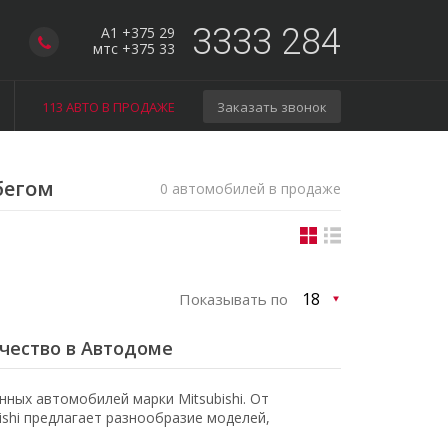
3333 284
A1 +375 29
мтс +375 33
113 АВТО В ПРОДАЖЕ
Заказать звонок
обегом
0 автомобилей в продаже
Показывать по
ачество в Автодоме
ных автомобилей марки Mitsubishi. От
shi предлагает разнообразие моделей,