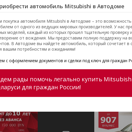
риобрести автомобиль Mitsubishi в Автодоме
и покупка автомобиля Mitsubishi в Автодоме – это возможност
билем от одного из ведущих мировых производителей. У нас пр
ных моделей, каждый из которых прошел тщательную проверку 
творение от вождения. Мы предоставим полную поддержку на вс
нтов. В Автодоме вы найдете автомобиль, который сочетает в с
я вашим потребностям и ожиданиям!
м с оформлением документов и сделки под ключ для граждан Р
дем рады помочь легально купить Mitsubishi
еларуси для граждан России!