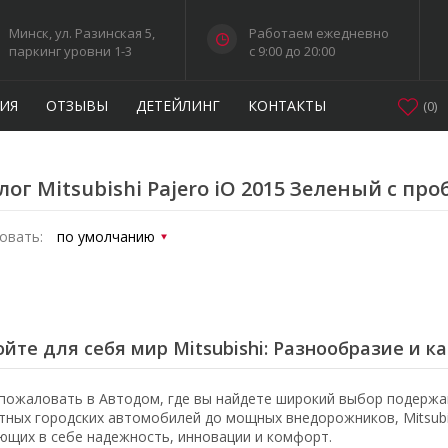
Минск, ул. Разинская 5,
Работаем ежедневно
паркинг уровни 1-3
c 9:00 до 20:00
ИЯ
ОТЗЫВЫ
ДЕТЕЙЛИНГ
КОНТАКТЫ
(
0
)
лог Mitsubishi Pajero iO 2015 Зеленый с пр
овать:
йте для себя мир Mitsubishi: Разнообразие и к
пожаловать в Автодом, где вы найдете широкий выбор подержан
тных городских автомобилей до мощных внедорожников, Mitsubi
ющих в себе надежность, инновации и комфорт.