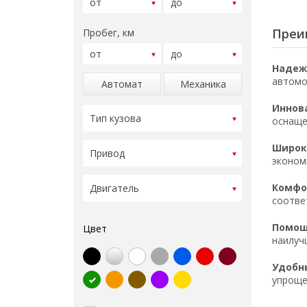
Преи
Пробег, км
Надеж
автомо
Автомат
Механика
Иннов
оснаще
Широк
эконом
Комфор
соотве
Помощ
Цвет
наилуч
Удобн
упроще