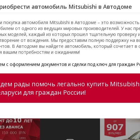
риобрести автомобиль Mitsubishi в Автодоме
и покупка автомобиля Mitsubishi в Автодоме – это возможност
билем от одного из ведущих мировых производителей. У нас пр
ных моделей, каждый из которых прошел тщательную проверку 
творение от вождения. Мы предоставим полную поддержку на вс
нтов. В Автодоме вы найдете автомобиль, который сочетает в с
я вашим потребностям и ожиданиям!
м с оформлением документов и сделки под ключ для граждан Р
удем рады помочь легально купить Mitsubishi
еларуси для граждан России!