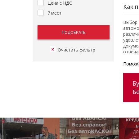
Цена с НДС
Как п
7 мест
Выбор 
автомо
различ
удовле
докуме
отвеча
Поможе
Б
Б