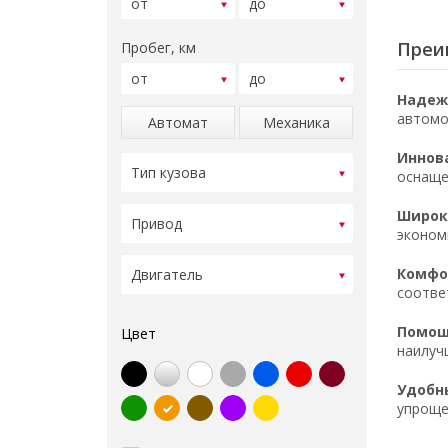
Преи
Пробег, км
Надеж
автомо
Автомат
Механика
Иннов
оснаще
Широк
эконом
Комфор
соотве
Помощ
Цвет
наилуч
Удобн
упроще