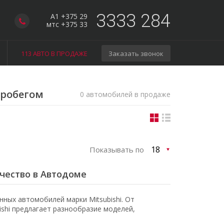
3333 284
A1 +375 29
мтс +375 33
113 АВТО В ПРОДАЖЕ
Заказать звонок
 пробегом
0 автомобилей в продаже
Показывать по
ачество в Автодоме
ных автомобилей марки Mitsubishi. От
shi предлагает разнообразие моделей,