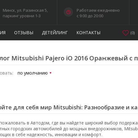
Минск, ул. Разинская 5,
Работаем ежедневно
паркинг уровни 1-3
c 9:00 до 20:00
ИЯ
ОТЗЫВЫ
ДЕТЕЙЛИНГ
КОНТАКТЫ
(
0
)
лог Mitsubishi Pajero iO 2016 Оранжевый с
овать:
йте для себя мир Mitsubishi: Разнообразие и к
пожаловать в Автодом, где вы найдете широкий выбор подержан
тных городских автомобилей до мощных внедорожников, Mitsubi
ющих в себе надежность, инновации и комфорт.