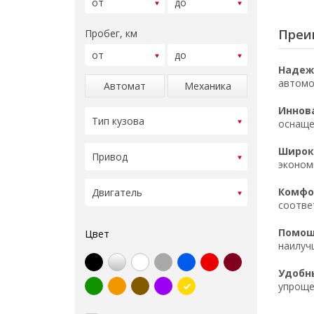
Преи
Пробег, км
Надеж
автомо
Автомат
Механика
Иннов
оснаще
Широк
эконом
Комфор
соотве
Помощ
Цвет
наилуч
Удобн
упроще