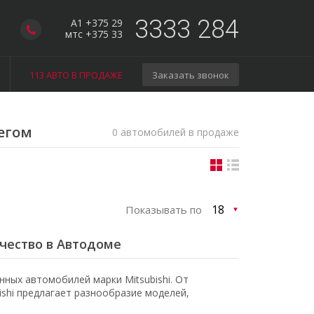
3333 284
A1 +375 29
мтс +375 33
113 АВТО В ПРОДАЖЕ
Заказать звонок
бегом
0 автомобилей в продаже
Показывать по
ачество в Автодоме
ных автомобилей марки Mitsubishi. От
shi предлагает разнообразие моделей,