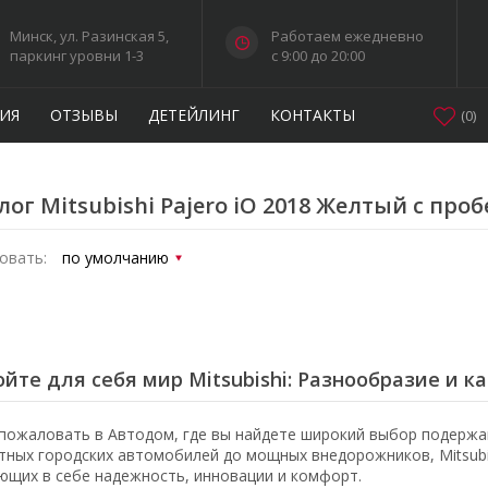
Минск, ул. Разинская 5,
Работаем ежедневно
паркинг уровни 1-3
c 9:00 до 20:00
ИЯ
ОТЗЫВЫ
ДЕТЕЙЛИНГ
КОНТАКТЫ
(
0
)
лог Mitsubishi Pajero iO 2018 Желтый с про
овать:
йте для себя мир Mitsubishi: Разнообразие и к
пожаловать в Автодом, где вы найдете широкий выбор подержан
тных городских автомобилей до мощных внедорожников, Mitsubi
ющих в себе надежность, инновации и комфорт.