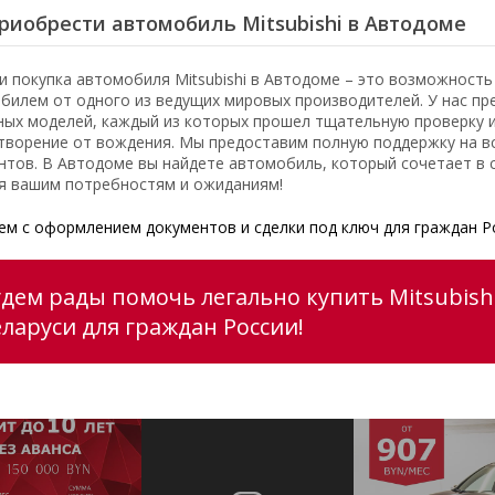
риобрести автомобиль Mitsubishi в Автодоме
и покупка автомобиля Mitsubishi в Автодоме – это возможност
билем от одного из ведущих мировых производителей. У нас пр
ных моделей, каждый из которых прошел тщательную проверку 
творение от вождения. Мы предоставим полную поддержку на вс
нтов. В Автодоме вы найдете автомобиль, который сочетает в с
я вашим потребностям и ожиданиям!
м с оформлением документов и сделки под ключ для граждан Р
дем рады помочь легально купить Mitsubishi
еларуси для граждан России!