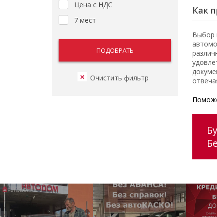
Цена с НДС
Как п
7 мест
Выбор 
автомо
различ
удовле
докуме
отвеча
Поможе
Бу
Б