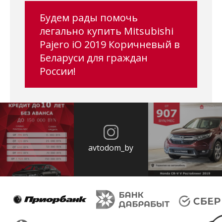
Будем рады помочь
легально купить Mitsubishi
Pajero iO 2019 Коричневый в
Беларуси для граждан
России!
avtodom_by