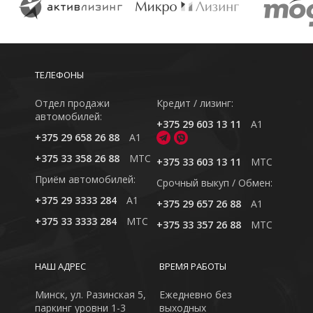
ТЕЛЕФОНЫ
Отдел продажи
Кредит / лизинг:
автомобилей:
+375 29 603 13 11
A1
+375 29 658 26 88
A1
+375 33 358 26 88
MTC
+375 33 603 13 11
MTC
Приём автомобилей:
Cрочный выкуп / Обмен:
+375 29 3333 284
A1
+375 29 657 26 88
A1
+375 33 3333 284
MTC
+375 33 357 26 88
MTC
НАШ АДРЕС
ВРЕМЯ РАБОТЫ
Минск, ул. Разинская 5,
Ежедневно без
паркинг уровни 1-3
выходных