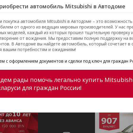
риобрести автомобиль Mitsubishi в Автодоме
и покупка автомобиля Mitsubishi в Автодоме – это возможност
билем от одного из ведущих мировых производителей. У нас пр
ных моделей, каждый из которых прошел тщательную проверку 
творение от вождения. Мы предоставим полную поддержку на вс
нтов. В Автодоме вы найдете автомобиль, который сочетает в с
я вашим потребностям и ожиданиям!
м с оформлением документов и сделки под ключ для граждан Р
дем рады помочь легально купить Mitsubishi
еларуси для граждан России!