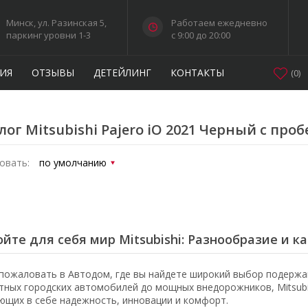
Минск, ул. Разинская 5,
Работаем ежедневно
паркинг уровни 1-3
c 9:00 до 20:00
ИЯ
ОТЗЫВЫ
ДЕТЕЙЛИНГ
КОНТАКТЫ
(
0
)
лог Mitsubishi Pajero iO 2021 Черный с про
овать:
йте для себя мир Mitsubishi: Разнообразие и к
пожаловать в Автодом, где вы найдете широкий выбор подержан
тных городских автомобилей до мощных внедорожников, Mitsubi
ющих в себе надежность, инновации и комфорт.