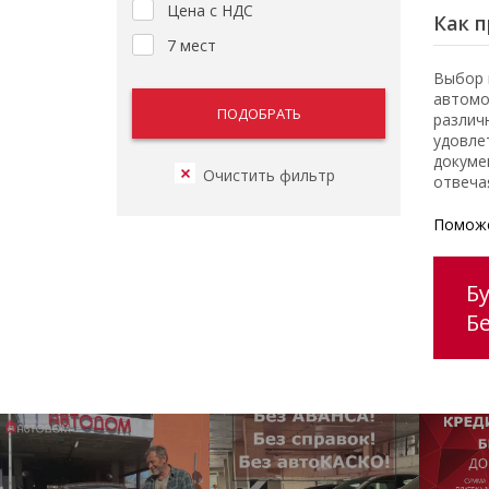
Цена с НДС
Как п
7 мест
Выбор 
автомо
различ
удовле
докуме
отвеча
Поможе
Бу
Б