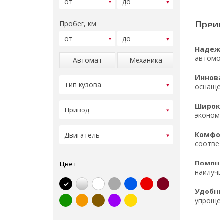
Преи
Пробег, км
Надеж
автомо
Автомат
Механика
Иннов
оснаще
Широк
эконом
Комфор
соотве
Помощ
Цвет
наилуч
Удобн
упроще