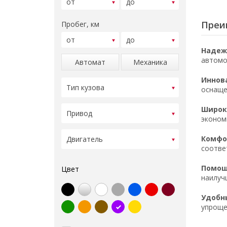
Преи
Пробег, км
Надеж
автомо
Автомат
Механика
Иннов
оснаще
Широк
эконом
Комфор
соотве
Помощ
Цвет
наилуч
Удобн
упроще