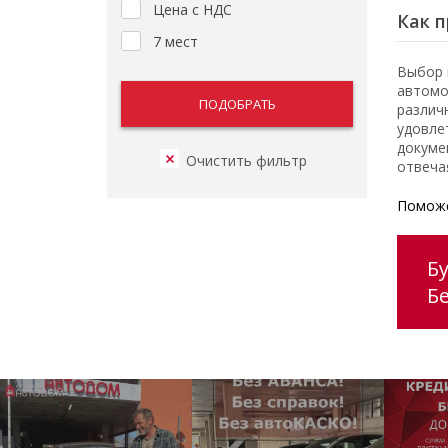
Цена с НДС
Как п
7 мест
Выбор 
автомо
различ
удовле
докуме
отвеча
Поможе
Б
Б