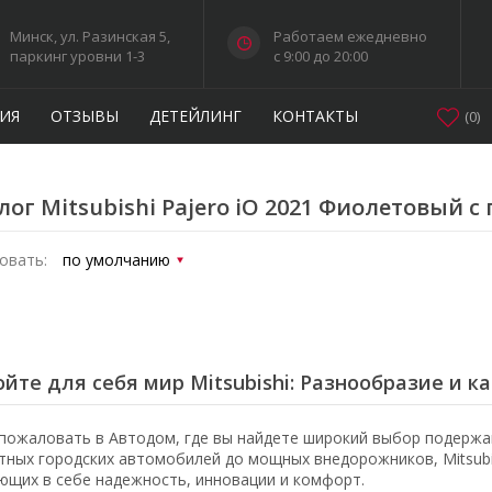
Минск, ул. Разинская 5,
Работаем ежедневно
паркинг уровни 1-3
c 9:00 до 20:00
ИЯ
ОТЗЫВЫ
ДЕТЕЙЛИНГ
КОНТАКТЫ
(
0
)
лог Mitsubishi Pajero iO 2021 Фиолетовый с
овать:
йте для себя мир Mitsubishi: Разнообразие и к
пожаловать в Автодом, где вы найдете широкий выбор подержан
тных городских автомобилей до мощных внедорожников, Mitsubi
ющих в себе надежность, инновации и комфорт.