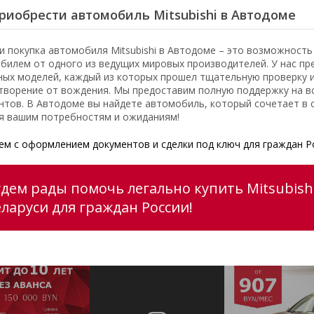
риобрести автомобиль Mitsubishi в Автодоме
и покупка автомобиля Mitsubishi в Автодоме – это возможност
билем от одного из ведущих мировых производителей. У нас пр
ных моделей, каждый из которых прошел тщательную проверку 
творение от вождения. Мы предоставим полную поддержку на вс
нтов. В Автодоме вы найдете автомобиль, который сочетает в с
я вашим потребностям и ожиданиям!
м с оформлением документов и сделки под ключ для граждан Р
удем рады помочь легально купить Mitsubishi
еларуси для граждан России!