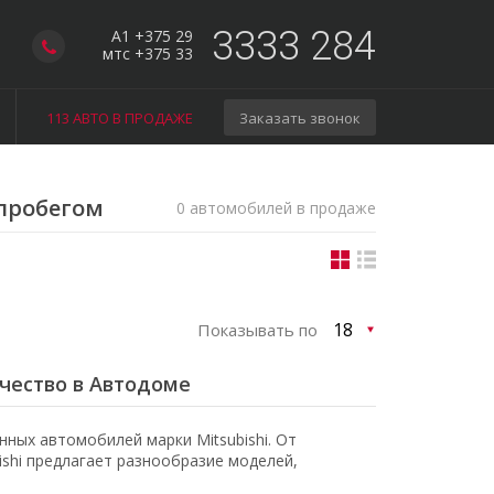
3333 284
A1 +375 29
мтс +375 33
113 АВТО В ПРОДАЖЕ
Заказать звонок
 пробегом
0 автомобилей в продаже
Показывать по
ачество в Автодоме
ных автомобилей марки Mitsubishi. От
shi предлагает разнообразие моделей,