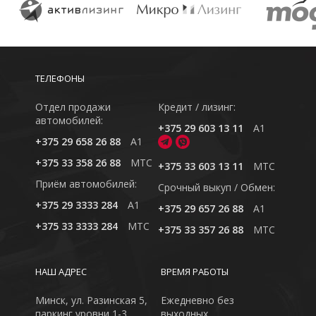
ТЕЛЕФОНЫ
Отдел продажи
Кредит / лизинг:
автомобилей:
+375 29 603 13 11
A1
+375 29 658 26 88
A1
+375 33 358 26 88
MTC
+375 33 603 13 11
MTC
Приём автомобилей:
Cрочный выкуп / Обмен:
+375 29 3333 284
A1
+375 29 657 26 88
A1
+375 33 3333 284
MTC
+375 33 357 26 88
MTC
НАШ АДРЕС
ВРЕМЯ РАБОТЫ
Минск, ул. Разинская 5,
Ежедневно без
паркинг уровни 1-3
выходных