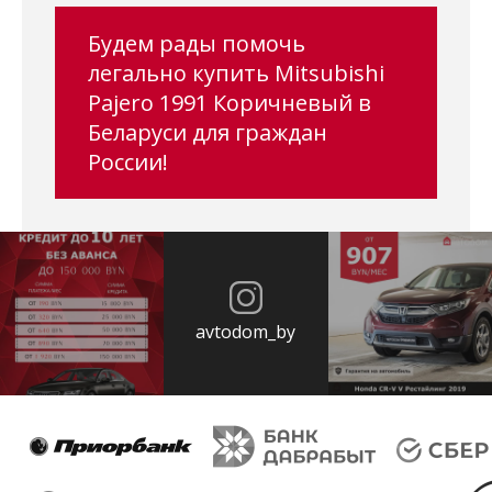
Будем рады помочь
легально купить Mitsubishi
Pajero 1991 Коричневый в
Беларуси для граждан
России!
avtodom_by