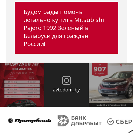
Будем рады помочь
легально купить Mitsubishi
Pajero 1992 Зеленый в
Беларуси для граждан
России!
avtodom_by