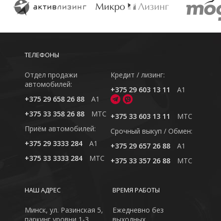
ТЕЛЕФОНЫ
Отдел продажи
Кредит / лизинг:
автомобилей:
+375 29 603 13 11
A1
+375 29 658 26 88
A1
+375 33 358 26 88
MTC
+375 33 603 13 11
MTC
Приём автомобилей:
Cрочный выкуп / Обмен:
+375 29 3333 284
A1
+375 29 657 26 88
A1
+375 33 3333 284
MTC
+375 33 357 26 88
MTC
НАШ АДРЕС
ВРЕМЯ РАБОТЫ
Минск, ул. Разинская 5,
Ежедневно без
паркинг уровни 1-3
выходных