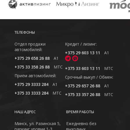
ТЕЛЕФОНЫ
Отдел продажи
Кредит / лизинг:
автомобилей:
+375 29 603 13 11
A1
+375 29 658 26 88
A1
+375 33 358 26 88
MTC
+375 33 603 13 11
MTC
Приём автомобилей:
Cрочный выкуп / Обмен:
+375 29 3333 284
A1
+375 29 657 26 88
A1
+375 33 3333 284
MTC
+375 33 357 26 88
MTC
НАШ АДРЕС
ВРЕМЯ РАБОТЫ
Минск, ул. Разинская 5,
Ежедневно без
паркинг уровни 1-3
выходных