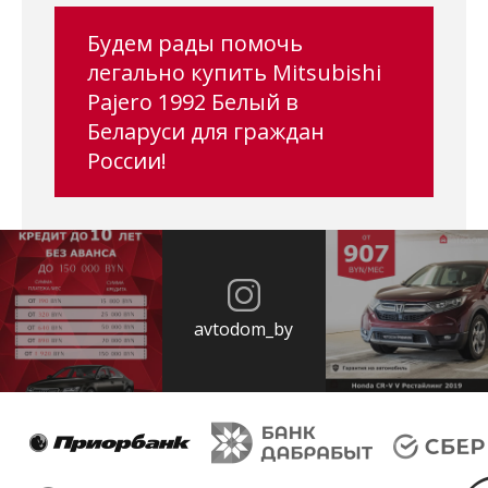
Будем рады помочь
легально купить Mitsubishi
Pajero 1992 Белый в
Беларуси для граждан
России!
avtodom_by