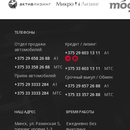
ТЕЛЕФОНЫ
Отдел продажи
Кредит / лизинг:
автомобилей:
+375 29 603 13 11
A1
+375 29 658 26 88
A1
+375 33 358 26 88
MTC
+375 33 603 13 11
MTC
Приём автомобилей:
Cрочный выкуп / Обмен:
+375 29 3333 284
A1
+375 29 657 26 88
A1
+375 33 3333 284
MTC
+375 33 357 26 88
MTC
НАШ АДРЕС
ВРЕМЯ РАБОТЫ
Минск, ул. Разинская 5,
Ежедневно без
паркинг уровни 1-3
выходных