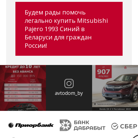
Будем рады помочь
легально купить Mitsubishi
Pajero 1993 Синий в
Беларуси для граждан
России!
avtodom_by