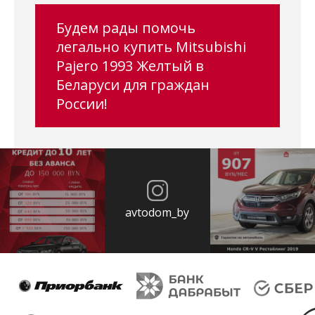
Будем рады помочь
легально купить Mitsubishi
Pajero 1993 Желтый в
Беларуси для граждан
России!
avtodom_by