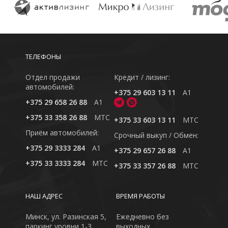
ТЕЛЕФОНЫ
Отдел продажи
Кредит / лизинг:
автомобилей:
+375 29 603 13 11
A1
+375 29 658 26 88
A1
+375 33 358 26 88
MTC
+375 33 603 13 11
MTC
Приём автомобилей:
Cрочный выкуп / Обмен:
+375 29 3333 284
A1
+375 29 657 26 88
A1
+375 33 3333 284
MTC
+375 33 357 26 88
MTC
НАШ АДРЕС
ВРЕМЯ РАБОТЫ
Минск, ул. Разинская 5,
Ежедневно без
паркинг уровни 1-3
выходных