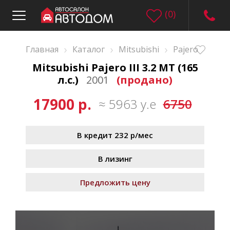
(
0
)
›
›
›
Главная
Каталог
Mitsubishi
Pajero
Mitsubishi Pajero III 3.2 MT (165
л.с.)
2001
(продано)
17900 р.
≈ 5963 у.е
6750
В кредит 232 р/мес
В лизинг
Предложить цену