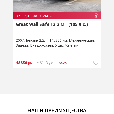
В КРЕДИТ 238 РУБ/МЕС
В
%
%
Great Wall Safe I 2.2 MT (105 л.с.)
2007
Бензин 2,2л
145336 км
Механическая
2
Задний
Внедорожник 5 дв.
Желтый
З
18350 р.
≈ 6113 у.е.
6425
НАШИ ПРЕИМУЩЕСТВА