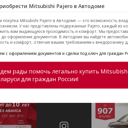
риобрести Mitsubishi Pajero в Автодоме
и покупка Mitsubishi Pajero в Автодоме — это возможность вл
ожником. У нас представлены подержанные Pajero, каждый из к
жить вам выдающуюся проходимость и комфорт. Мы предоставим
 до оформления документов. В Автодоме вы найдете автомобил
ость и комфорт, отвечая вашим требованиям к внедорожнику д
м с оформлением документов и сделки под ключ для граждан Р
удем рады помочь легально купить Mitsubishi
еларуси для граждан России!