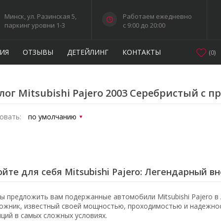
Минск, ул. Разинская 5,
Работаем ежедневно
паркинг уровни 1-3
c 9:00 до 20:00
ИЯ
ОТЗЫВЫ
ДЕТЕЙЛИНГ
КОНТАКТЫ
(
0
)
лог Mitsubishi Pajero 2003 Серебристый с п
овать:
йте для себя Mitsubishi Pajero: Легендарный 
ы предложить вам подержанные автомобили Mitsubishi Pajero в 
ожник, известный своей мощностью, проходимостью и надежнос
иций в самых сложных условиях.