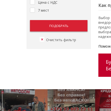
Цена с НДС
Как п
7 мест
Выбор 
внедор
предло
выбора
надежн
Поможе
Б
Б