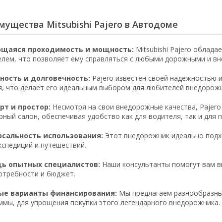
ущества Mitsubishi Pajero в Автодоме
щаяся проходимость и мощность:
Mitsubishi Pajero облад
елем, что позволяет ему справляться с любыми дорожными и в
ность и долговечность:
Pajero известен своей надежностью 
я, что делает его идеальным выбором для любителей внедорожь
т и простор:
Несмотря на свои внедорожные качества, Pajer
рный салон, обеспечивая удобство как для водителя, так и для 
рсальность использования:
Этот внедорожник идеально подхо
кспедиций и путешествий.
ь опытных специалистов:
Наши консультанты помогут вам вы
отребности и бюджет.
ые варианты финансирования:
Мы предлагаем разнообразны
ммы, для упрощения покупки этого легендарного внедорожника.