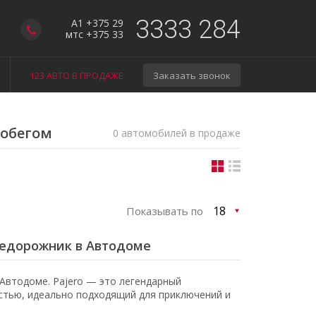
3333 284
A1 +375 29
мтс +375 33
123 АВТО В ПРОДАЖЕ
Заказать звонок
робегом
0 автомобилей в продаже
Показывать по
внедорожник в Автодоме
Автодоме. Pajero — это легендарный
тью, идеально подходящий для приключений и