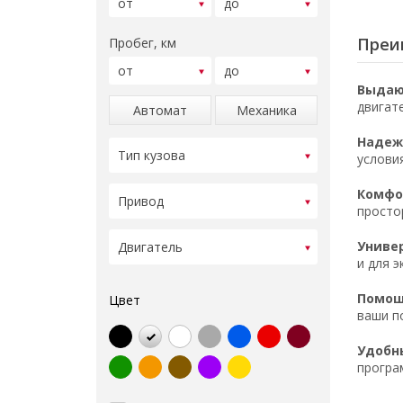
Преим
Пробег, км
Выдаю
двигат
Автомат
Механика
Надеж
услови
Комфор
просто
Униве
и для э
Помощ
Цвет
ваши п
Удобн
програ