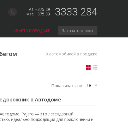
3333 284
A1 +375 29
мтс +375 33
115 АВТО В ПРОДАЖЕ
Заказать звонок
обегом
0 автомобилей в продаже
Показывать по
внедорожник в Автодоме
Автодоме. Pajero — это легендарный
тью, идеально подходящий для приключений и