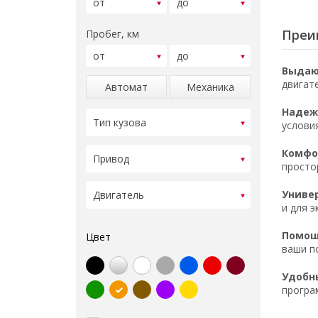
Преим
Пробег, км
Выдаю
двигат
Автомат
Механика
Надеж
услови
Комфор
просто
Униве
и для э
Помощ
Цвет
ваши п
Удобн
програ