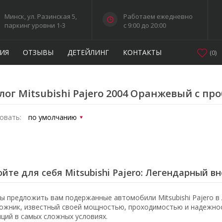
Минск, ул. Разинская 5,
Работаем ежедневно
паркинг уровни 1-3
c 9:00 до 20:00
ИЯ
ОТЗЫВЫ
ДЕТЕЙЛИНГ
КОНТАКТЫ
(
0
)
лог Mitsubishi Pajero 2004 Оранжевый с пр
овать:
йте для себя Mitsubishi Pajero: Легендарный 
ы предложить вам подержанные автомобили Mitsubishi Pajero в 
ожник, известный своей мощностью, проходимостью и надежнос
иций в самых сложных условиях.