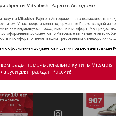
риобрести Mitsubishi Pajero в Автодоме
и покупка Mitsubishi Pajero в Автодоме — это возможность вл
ожником. У нас представлены подержанные Pajero, каждый из к
жить вам выдающуюся проходимость и комфорт. Мы предоставим
 до оформления документов. В Автодоме вы найдете автомобил
ость и комфорт, отвечая вашим требованиям к внедорожнику д
м с оформлением документов и сделки под ключ для граждан Р
удем рады помочь легально купить Mitsubish
еларуси для граждан России!