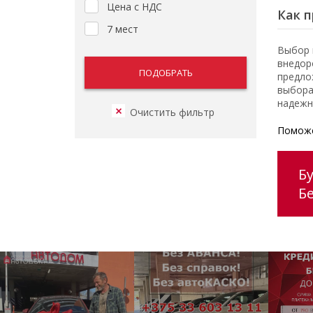
Цена с НДС
Как п
7 мест
Выбор 
внедор
предло
выбора
надежн
Поможе
Б
Б