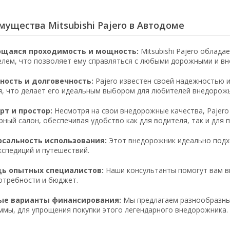
ущества Mitsubishi Pajero в Автодоме
щаяся проходимость и мощность:
Mitsubishi Pajero облад
елем, что позволяет ему справляться с любыми дорожными и в
ность и долговечность:
Pajero известен своей надежностью 
я, что делает его идеальным выбором для любителей внедорожь
т и простор:
Несмотря на свои внедорожные качества, Pajer
рный салон, обеспечивая удобство как для водителя, так и для 
рсальность использования:
Этот внедорожник идеально подхо
кспедиций и путешествий.
ь опытных специалистов:
Наши консультанты помогут вам вы
отребности и бюджет.
ые варианты финансирования:
Мы предлагаем разнообразны
ммы, для упрощения покупки этого легендарного внедорожника.