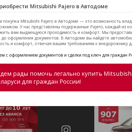
риобрести Mitsubishi Pajero в Автодоме
и покупка Mitsubishi Pajero в Автодоме — это возможность вл
ожником. У нас представлены подержанные Pajero, каждый из к
жить вам выдающуюся проходимость и комфорт. Мы предоставим
 до оформления документов. В Автодоме вы найдете автомобил
ость и комфорт, отвечая вашим требованиям к внедорожнику д
м с оформлением документов и сделки под ключ для граждан Р
удем рады помочь легально купить Mitsubishi
еларуси для граждан России!