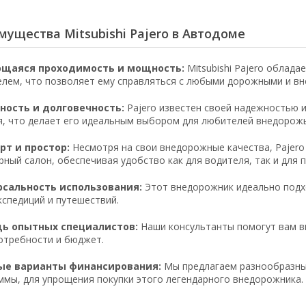
ущества Mitsubishi Pajero в Автодоме
щаяся проходимость и мощность:
Mitsubishi Pajero облад
елем, что позволяет ему справляться с любыми дорожными и в
ность и долговечность:
Pajero известен своей надежностью 
я, что делает его идеальным выбором для любителей внедорожь
т и простор:
Несмотря на свои внедорожные качества, Pajer
рный салон, обеспечивая удобство как для водителя, так и для 
рсальность использования:
Этот внедорожник идеально подхо
кспедиций и путешествий.
ь опытных специалистов:
Наши консультанты помогут вам вы
отребности и бюджет.
ые варианты финансирования:
Мы предлагаем разнообразны
ммы, для упрощения покупки этого легендарного внедорожника.