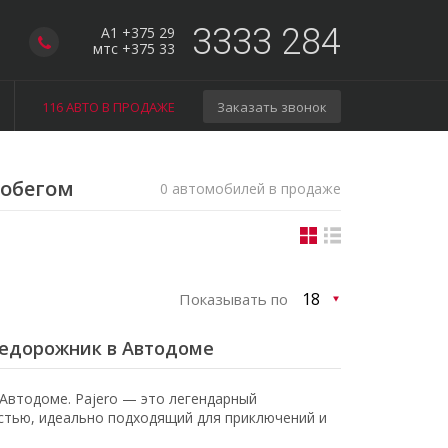
3333 284
A1 +375 29
мтс +375 33
116 АВТО В ПРОДАЖЕ
Заказать звонок
робегом
0 автомобилей в продаже
Показывать по
внедорожник в Автодоме
Автодоме. Pajero — это легендарный
тью, идеально подходящий для приключений и