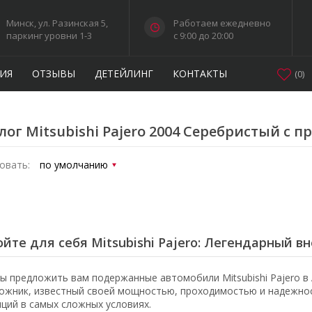
Минск, ул. Разинская 5,
Работаем ежедневно
паркинг уровни 1-3
c 9:00 до 20:00
ИЯ
ОТЗЫВЫ
ДЕТЕЙЛИНГ
КОНТАКТЫ
(
0
)
лог Mitsubishi Pajero 2004 Серебристый с п
овать:
йте для себя Mitsubishi Pajero: Легендарный 
ы предложить вам подержанные автомобили Mitsubishi Pajero в 
ожник, известный своей мощностью, проходимостью и надежнос
иций в самых сложных условиях.