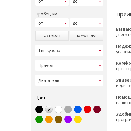
Преим
Пробег, км
Выдаю
двигат
Автомат
Механика
Надеж
услови
Комфор
просто
Униве
и для э
Помощ
Цвет
ваши п
Удобн
програ