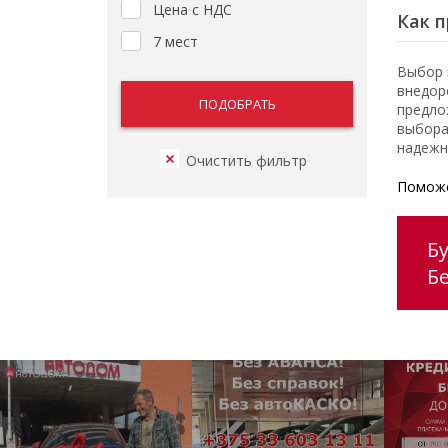
Цена с НДС
Как п
7 мест
Выбор 
внедор
предло
выбора
надежн
Поможе
Б
Б