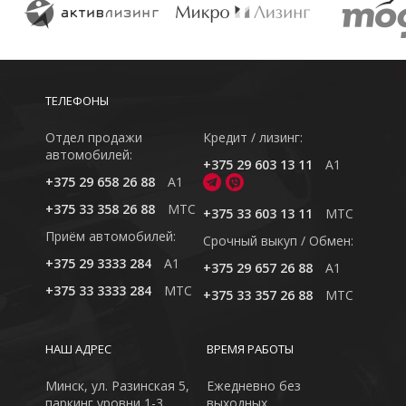
ТЕЛЕФОНЫ
Отдел продажи
Кредит / лизинг:
автомобилей:
+375 29 603 13 11
A1
+375 29 658 26 88
A1
+375 33 358 26 88
MTC
+375 33 603 13 11
MTC
Приём автомобилей:
Cрочный выкуп / Обмен:
+375 29 3333 284
A1
+375 29 657 26 88
A1
+375 33 3333 284
MTC
+375 33 357 26 88
MTC
НАШ АДРЕС
ВРЕМЯ РАБОТЫ
Минск, ул. Разинская 5,
Ежедневно без
паркинг уровни 1-3
выходных