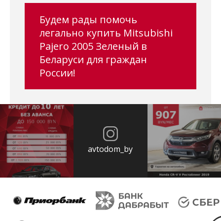
Будем рады помочь
легально купить Mitsubishi
Pajero 2005 Зеленый в
Беларуси для граждан
России!
avtodom_by