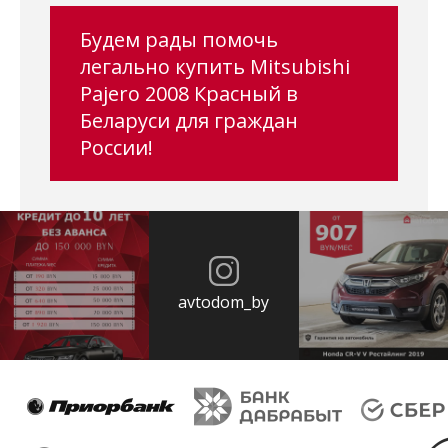
Будем рады помочь
легально купить Mitsubishi
Pajero 2008 Красный в
Беларуси для граждан
России!
avtodom_by