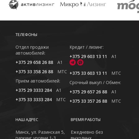
ТЕЛЕФОНЫ
Отдел продажи
Кредит / лизинг:
автомобилей:
+375 29 603 13 11
A1
+375 29 658 26 88
A1
+375 33 358 26 88
MTC
+375 33 603 13 11
MTC
Приём автомобилей:
Cрочный выкуп / Обмен:
+375 29 3333 284
A1
+375 29 657 26 88
A1
+375 33 3333 284
MTC
+375 33 357 26 88
MTC
НАШ АДРЕС
ВРЕМЯ РАБОТЫ
Минск, ул. Разинская 5,
Ежедневно без
паркинг уровни 1-3
выходных