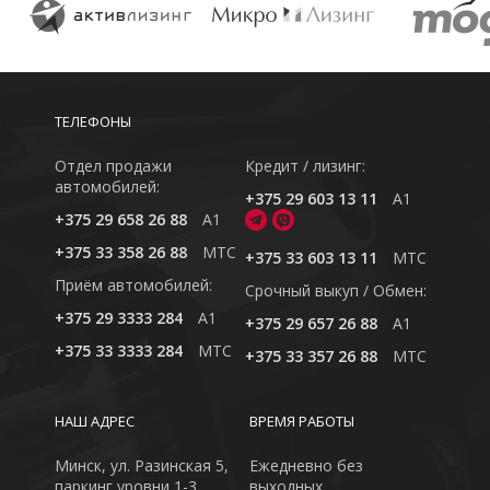
ТЕЛЕФОНЫ
Отдел продажи
Кредит / лизинг:
автомобилей:
+375 29 603 13 11
A1
+375 29 658 26 88
A1
+375 33 358 26 88
MTC
+375 33 603 13 11
MTC
Приём автомобилей:
Cрочный выкуп / Обмен:
+375 29 3333 284
A1
+375 29 657 26 88
A1
+375 33 3333 284
MTC
+375 33 357 26 88
MTC
НАШ АДРЕС
ВРЕМЯ РАБОТЫ
Минск, ул. Разинская 5,
Ежедневно без
паркинг уровни 1-3
выходных