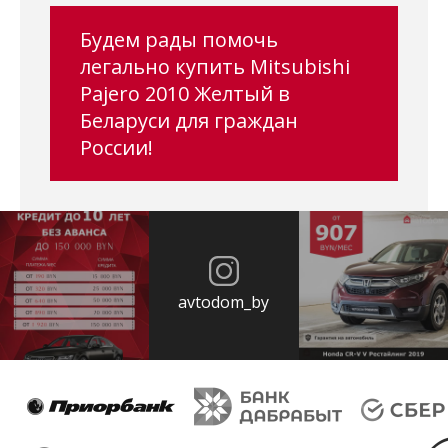
Будем рады помочь
легально купить Mitsubishi
Pajero 2010 Желтый в
Беларуси для граждан
России!
avtodom_by