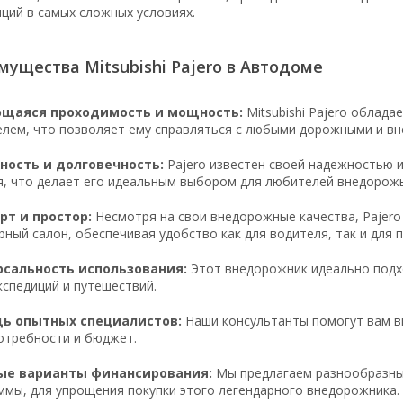
иций в самых сложных условиях.
ущества Mitsubishi Pajero в Автодоме
щаяся проходимость и мощность:
Mitsubishi Pajero облад
елем, что позволяет ему справляться с любыми дорожными и в
ность и долговечность:
Pajero известен своей надежностью 
я, что делает его идеальным выбором для любителей внедорожь
т и простор:
Несмотря на свои внедорожные качества, Pajer
рный салон, обеспечивая удобство как для водителя, так и для 
рсальность использования:
Этот внедорожник идеально подхо
кспедиций и путешествий.
ь опытных специалистов:
Наши консультанты помогут вам вы
отребности и бюджет.
ые варианты финансирования:
Мы предлагаем разнообразны
ммы, для упрощения покупки этого легендарного внедорожника.