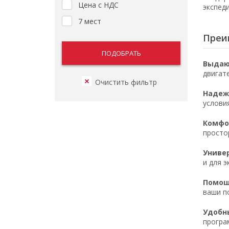
Цена с НДС
экспед
7 мест
Преим
Выдаю
двигат
Надеж
услови
Комфор
просто
Униве
и для э
Помощ
ваши п
Удобн
програ