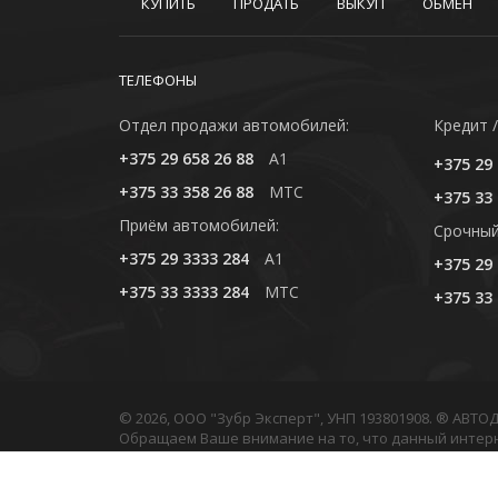
КУПИТЬ
ПРОДАТЬ
ВЫКУП
ОБМЕН
ТЕЛЕФОНЫ
Отдел продажи автомобилей:
Кредит /
+375 29 658 26 88
A1
+375 29 
+375 33 358 26 88
MTC
+375 33 
Приём автомобилей:
Cрочный
+375 29 3333 284
A1
+375 29 
+375 33 3333 284
MTC
+375 33 
© 2026, ООО "Зубр Эксперт", УНП 193801908. ® АВТ
Обращаем Ваше внимание на то, что данный интер
Любое использование либо копирование материало
Политика обработки персональных данных
•
Полити