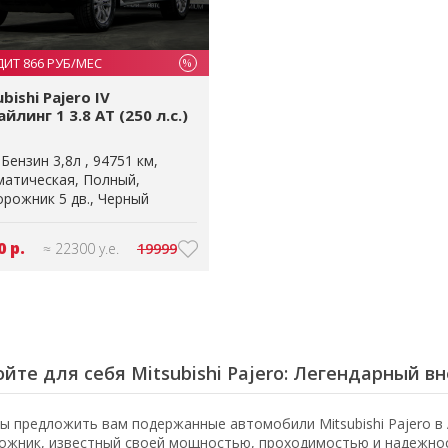
ДИТ 866 РУБ/МЕС
%
bishi Pajero IV
йлинг 1 3.8 AT (250 л.с.)
Бензин 3,8л
94751 км
матическая
Полный
рожник 5 дв.
Черный
0 р.
≈ 22300 у.е.
19999
йте для себя Mitsubishi Pajero: Легендарный 
ы предложить вам подержанные автомобили Mitsubishi Pajero в 
ожник, известный своей мощностью, проходимостью и надежнос