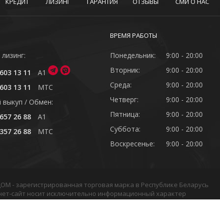
КРЕДИТ
ЛИЗИНГ
ГАРАНТИЯ
ОТЗЫВЫ
СМИ О НАС
ВРЕМЯ РАБОТЫ
 лизинг:
Понедельник:
9:00 - 20:00
Вторник:
9:00 - 20:00
603 13 11
A1
Среда:
9:00 - 20:00
603 13 11
MTC
Четверг:
9:00 - 20:00
 выкуп / Обмен:
Пятница:
9:00 - 20:00
657 26 88
A1
Суббота:
9:00 - 20:00
357 26 88
MTC
Воскресенье:
9:00 - 20:00
ОДОМ - зарегистрированная торговая марка в Республике Беларусь
нет-сайт носит исключительно информационный характер
в или подборки материалов сайта, элементов дизайна и оформлен
кой обработки файлов cookie
•
Политика видеонаблюдения
•
Услови