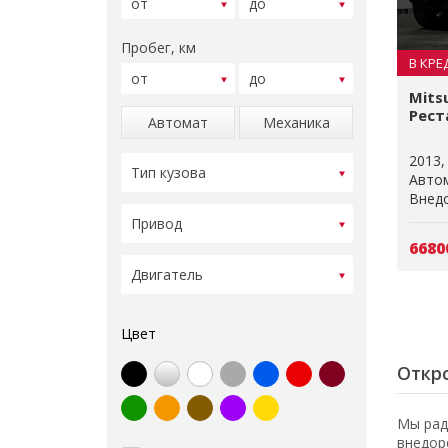
Пробег, км
В КРЕ
Mitsu
Реста
Автомат
Механика
2013
Авто
Внедо
6680
Цвет
Откро
Мы рад
внедор