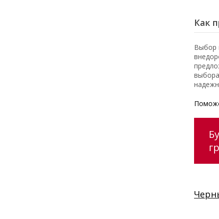
Как п
Выбор 
внедор
предло
выбора
надежн
Поможе
Бу
г
Черн