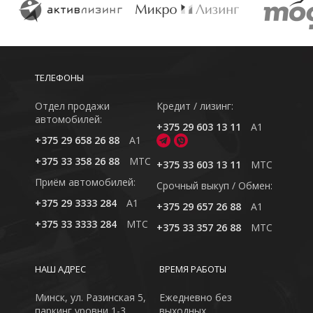
ТЕЛЕФОНЫ
Отдел продажи
Кредит / лизинг:
автомобилей:
+375 29 603 13 11
A1
+375 29 658 26 88
A1
+375 33 358 26 88
MTC
+375 33 603 13 11
MTC
Приём автомобилей:
Cрочный выкуп / Обмен:
+375 29 3333 284
A1
+375 29 657 26 88
A1
+375 33 3333 284
MTC
+375 33 357 26 88
MTC
НАШ АДРЕС
ВРЕМЯ РАБОТЫ
Минск, ул. Разинская 5,
Ежедневно без
паркинг уровни 1-3
выходных