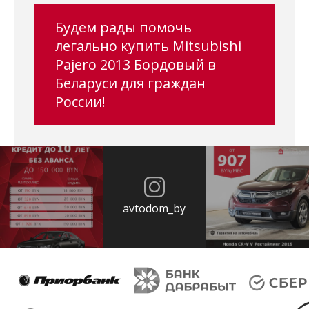
Будем рады помочь
легально купить Mitsubishi
Pajero 2013 Бордовый в
Беларуси для граждан
России!
avtodom_by