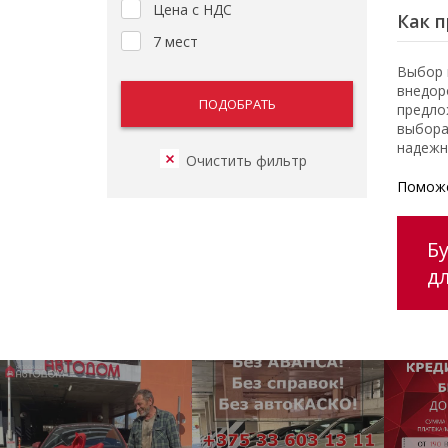
Цена с НДС
Как п
7 мест
Выбор 
внедор
предло
выбора
надежн
Поможе
Б
д