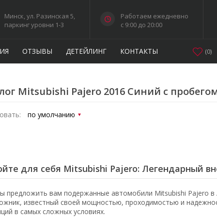
Минск, ул. Разинская 5,
Работаем ежедневно
паркинг уровни 1-3
c 9:00 до 20:00
ИЯ
ОТЗЫВЫ
ДЕТЕЙЛИНГ
КОНТАКТЫ
(
0
)
лог Mitsubishi Pajero 2016 Синий с пробего
овать:
йте для себя Mitsubishi Pajero: Легендарный 
ы предложить вам подержанные автомобили Mitsubishi Pajero в 
ожник, известный своей мощностью, проходимостью и надежнос
иций в самых сложных условиях.