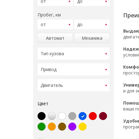
Преим
Пробег, км
Выдаю
двигат
Автомат
Механика
Надеж
услови
Комфор
просто
Униве
и для э
Помощ
Цвет
ваши п
Удобн
програ