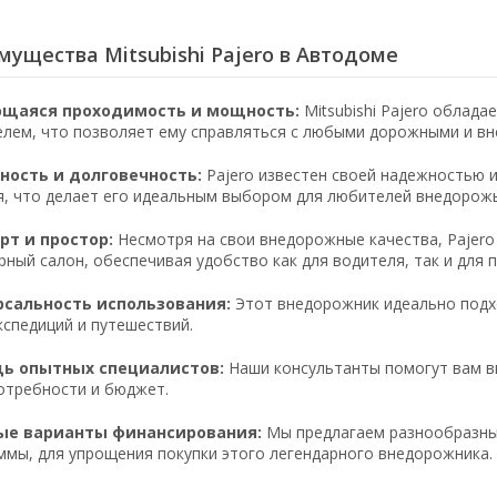
ущества Mitsubishi Pajero в Автодоме
щаяся проходимость и мощность:
Mitsubishi Pajero облад
елем, что позволяет ему справляться с любыми дорожными и в
ность и долговечность:
Pajero известен своей надежностью 
я, что делает его идеальным выбором для любителей внедорожь
т и простор:
Несмотря на свои внедорожные качества, Pajer
рный салон, обеспечивая удобство как для водителя, так и для 
рсальность использования:
Этот внедорожник идеально подхо
кспедиций и путешествий.
ь опытных специалистов:
Наши консультанты помогут вам вы
отребности и бюджет.
ые варианты финансирования:
Мы предлагаем разнообразны
ммы, для упрощения покупки этого легендарного внедорожника.