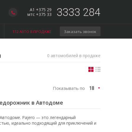
3333 284
A1 +375 29
мтс +375 33
112 АВТО В ПРОДАЖЕ
Заказать звонок
м
0 автомобилей в продаже
Показывать по
внедорожник в Автодоме
Автодоме. Pajero — это легендарный
тью, идеально подходящий для приключений и