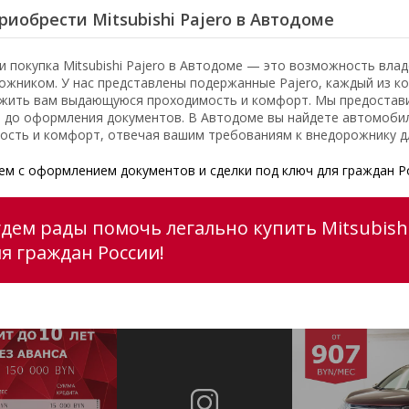
риобрести Mitsubishi Pajero в Автодоме
и покупка Mitsubishi Pajero в Автодоме — это возможность вл
ожником. У нас представлены подержанные Pajero, каждый из к
жить вам выдающуюся проходимость и комфорт. Мы предоставим
 до оформления документов. В Автодоме вы найдете автомобил
ость и комфорт, отвечая вашим требованиям к внедорожнику д
м с оформлением документов и сделки под ключ для граждан Р
удем рады помочь легально купить Mitsubishi
ля граждан России!