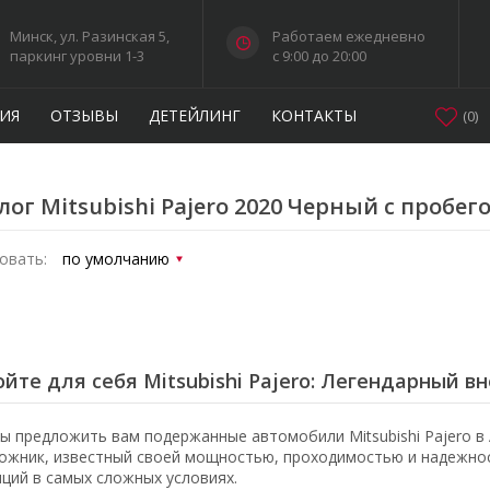
Минск, ул. Разинская 5,
Работаем ежедневно
паркинг уровни 1-3
c 9:00 до 20:00
ИЯ
ОТЗЫВЫ
ДЕТЕЙЛИНГ
КОНТАКТЫ
(
0
)
лог Mitsubishi Pajero 2020 Черный с пробег
овать:
йте для себя Mitsubishi Pajero: Легендарный 
ы предложить вам подержанные автомобили Mitsubishi Pajero в 
ожник, известный своей мощностью, проходимостью и надежнос
иций в самых сложных условиях.