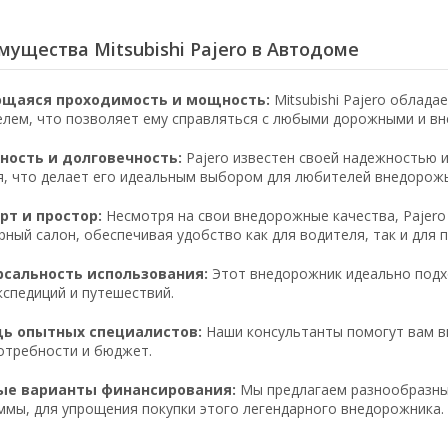
ущества Mitsubishi Pajero в Автодоме
щаяся проходимость и мощность:
Mitsubishi Pajero облад
елем, что позволяет ему справляться с любыми дорожными и в
ность и долговечность:
Pajero известен своей надежностью 
я, что делает его идеальным выбором для любителей внедорожь
т и простор:
Несмотря на свои внедорожные качества, Pajer
рный салон, обеспечивая удобство как для водителя, так и для 
рсальность использования:
Этот внедорожник идеально подхо
кспедиций и путешествий.
ь опытных специалистов:
Наши консультанты помогут вам вы
отребности и бюджет.
ые варианты финансирования:
Мы предлагаем разнообразны
ммы, для упрощения покупки этого легендарного внедорожника.