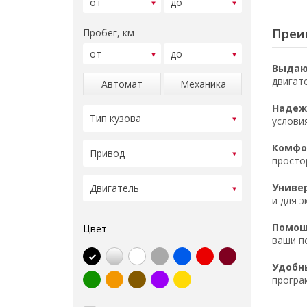
Преим
Пробег, км
Выдаю
двигат
Автомат
Механика
Надеж
услови
Комфор
просто
Униве
и для э
Помощ
Цвет
ваши п
Удобн
програ