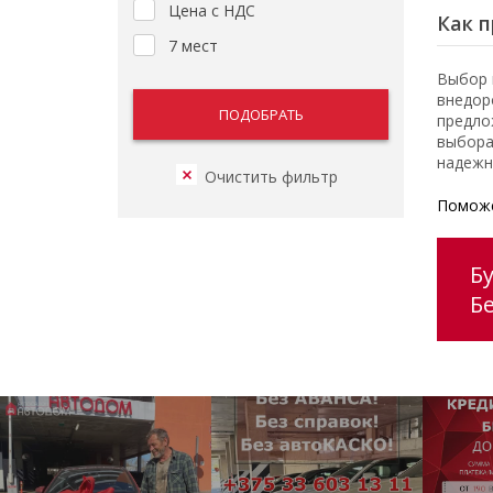
Цена с НДС
Как п
7 мест
Выбор 
внедор
предло
выбора
надежн
Поможе
Б
Б