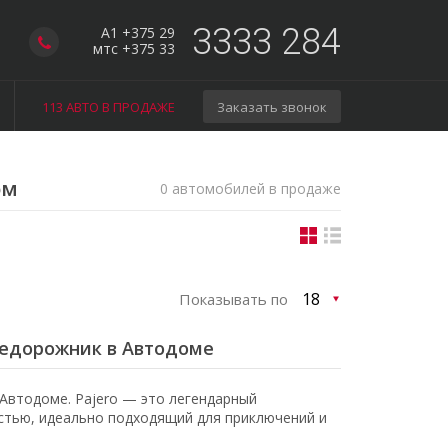
3333 284
A1 +375 29
мтс +375 33
113 АВТО В ПРОДАЖЕ
Заказать звонок
ом
0 автомобилей в продаже
Показывать по
внедорожник в Автодоме
Автодоме. Pajero — это легендарный
тью, идеально подходящий для приключений и