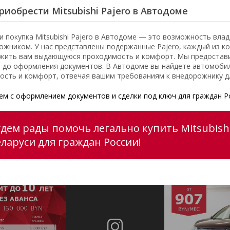
риобрести Mitsubishi Pajero в Автодоме
и покупка Mitsubishi Pajero в Автодоме — это возможность вл
ожником. У нас представлены подержанные Pajero, каждый из к
жить вам выдающуюся проходимость и комфорт. Мы предоставим
 до оформления документов. В Автодоме вы найдете автомобил
ость и комфорт, отвечая вашим требованиям к внедорожнику д
м с оформлением документов и сделки под ключ для граждан Р
удем рады помочь легально купить Mitsubishi
еларуси для граждан России!