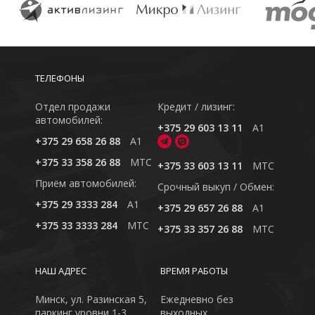
ТЕЛЕФОНЫ
Отдел продажи
Кредит / лизинг:
автомобилей:
+375 29 603 13 11
A1
+375 29 658 26 88
A1
+375 33 358 26 88
MTC
+375 33 603 13 11
MTC
Приём автомобилей:
Cрочный выкуп / Обмен:
+375 29 3333 284
A1
+375 29 657 26 88
A1
+375 33 3333 284
MTC
+375 33 357 26 88
MTC
НАШ АДРЕС
ВРЕМЯ РАБОТЫ
Минск, ул. Разинская 5,
Ежедневно без
паркинг уровни 1-3
выходных