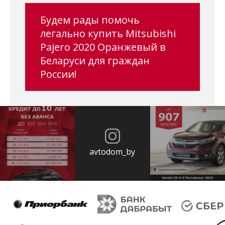
Будем рады помочь
легально купить Mitsubishi
Pajero 2020 Оранжевый в
Беларуси для граждан
России!
avtodom_by