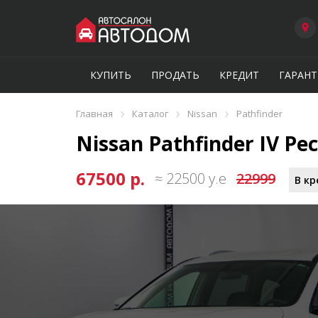
КУПИТЬ
ПРОДАТЬ
КРЕДИТ
ГАРАНТ
›
›
›
Главная
Каталог
Nissan
Pathfinder
Nissan Pathfinder IV Рес
67500 р.
≈ 22500 у.е
22999
В кр