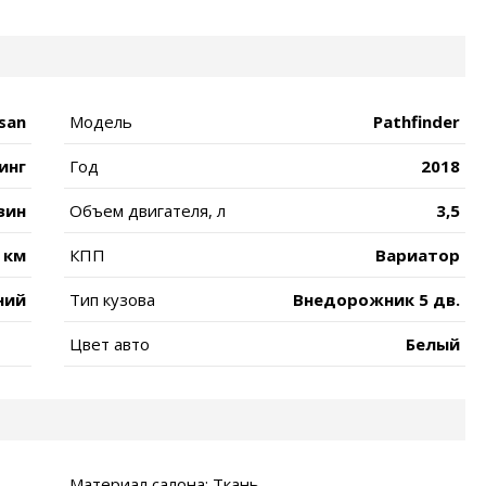
san
Модель
Pathfinder
инг
Год
2018
зин
Объем двигателя, л
3,5
 км
КПП
Вариатор
ний
Тип кузова
Внедорожник 5 дв.
Цвет авто
Белый
Материал салона: Ткань