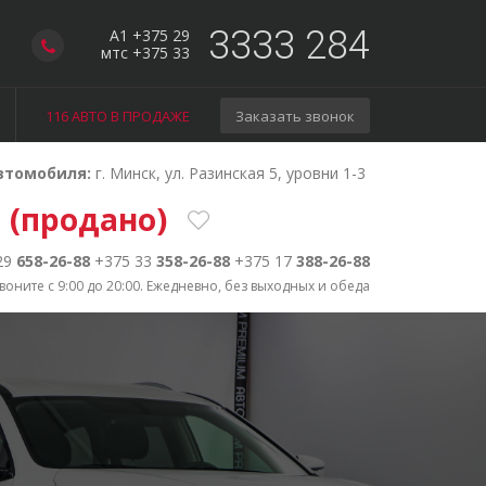
3333 284
A1 +375 29
мтс +375 33
116 АВТО В ПРОДАЖЕ
Заказать звонок
втомобиля:
г. Минск, ул. Разинская 5, уровни 1-3
(продано)
29
658-26-88
+375 33
358-26-88
+375 17
388-26-88
воните с 9:00 до 20:00. Ежедневно, без выходных и обеда