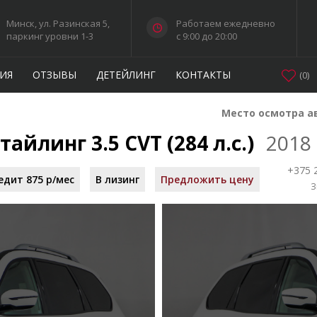
Минск, ул. Разинская 5,
Работаем ежедневно
паркинг уровни 1-3
c 9:00 до 20:00
ИЯ
ОТЗЫВЫ
ДЕТЕЙЛИНГ
КОНТАКТЫ
(
0
)
Место осмотра а
тайлинг 3.5 CVT (284 л.с.)
2018
+375 
едит 875 р/мес
В лизинг
Предложить цену
З