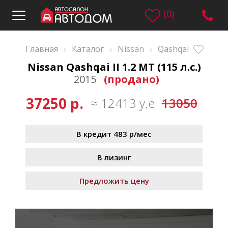
(
0
)
›
›
›
Главная
Каталог
Nissan
Qashqai
Nissan Qashqai II 1.2 MT (115 л.с.)
2015
(продано)
37250 р.
≈ 12413 у.е
13050
В кредит 483 р/мес
В лизинг
Предложить цену